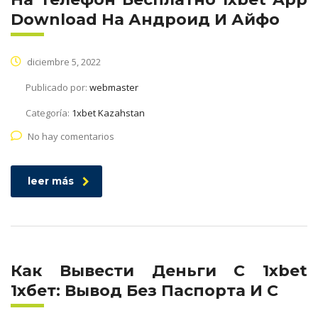
Download На Андроид И Айфо
diciembre 5, 2022
Publicado por:
webmaster
Categoría:
1xbet Kazahstan
No hay comentarios
leer más
Как Вывести Деньги С 1xbet
1хбет: Вывод Без Паспорта И С