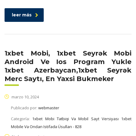
leer más
1xbet Mobi, 1xbet Seyrək Mobi
Android Ve Ios Program Yukle
1xbet Azerbaycan,1xbet Seyrək
Merc Saytı, En Yaxsi Bukmeker
marzo 10, 2024
Publicado por:
webmaster
Categoría:
1xbet Mobi Tətbiqi Və Mobil Sayt Versiyası 1xbet
Mobile Və Ondan Istifadə Üsulları - 828