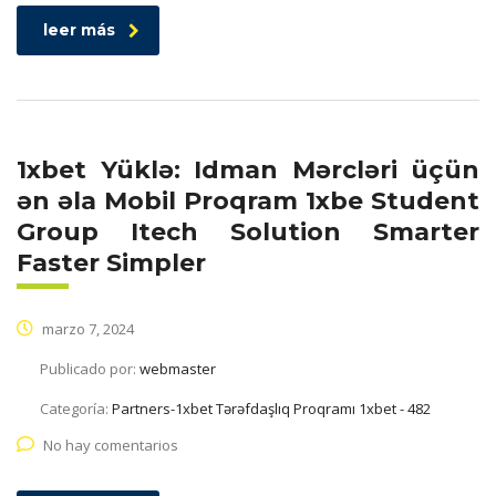
leer más
1xbet Yüklə: Idman Mərcləri üçün
ən əla Mobil Proqram 1xbe Student
Group Itech Solution Smarter
Faster Simpler
marzo 7, 2024
Publicado por:
webmaster
Categoría:
Partners-1xbet Tərəfdaşlıq Proqramı 1xbet - 482
No hay comentarios