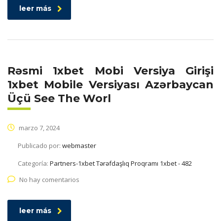
leer más
Rəsmi 1xbet Mobi Versiya Girişi
1xbet Mobile Versiyası Azərbaycan
Üçü See The Worl
marzo 7, 2024
Publicado por:
webmaster
Categoría:
Partners-1xbet Tərəfdaşlıq Proqramı 1xbet - 482
No hay comentarios
leer más