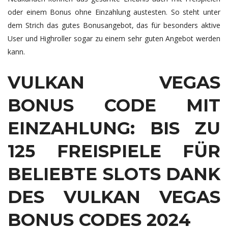
oder einem Bonus ohne Einzahlung austesten. So steht unter
dem Strich das gutes Bonusangebot, das für besonders aktive
User und Highroller sogar zu einem sehr guten Angebot werden
kann.
VULKAN VEGAS
BONUS CODE MIT
EINZAHLUNG: BIS ZU
125 FREISPIELE FÜR
BELIEBTE SLOTS DANK
DES VULKAN VEGAS
BONUS CODES 2024