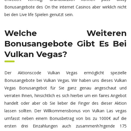
Bonusangebote des On the internet Casinos aber wirklich nicht
bei den Live life Spielen genutzt sein.
Welche Weiteren
Bonusangebote Gibt Es Bei
Vulkan Vegas?
Der Aktionscode Vulkan Vegas ermöglicht spezielle
Bonusangebote bei Vulkan Vegas. Wir haben uns dieses Vulkan
Vegas Bonusangebot für Sie ganz genau angeschaut und
verraten Ihnen, hinsichtlich es sich hierbei um ein faires Angebot
handelt oder aber ob Sie lieber die Finger des dieser Aktion
lassen sollten. Der Willkommensbonus von Vulkan Las vegas
umfasst neben einem Bonusbetrag von bis zu 1000€ auf die
ersten drei Einzahlungen auch zusammenh?ngende 175