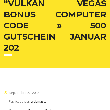
“VULKAN VEGAS
BONUS COMPUTER
CODE » 500
GUTSCHEIN JANUAR
202
septiembre 22, 2022
Publicado por:
webmaster