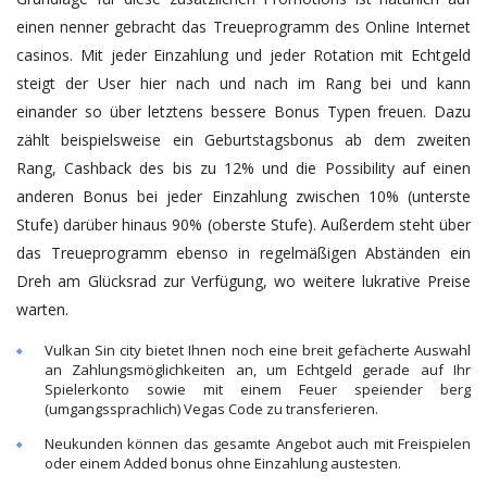
einen nenner gebracht das Treueprogramm des Online Internet
casinos. Mit jeder Einzahlung und jeder Rotation mit Echtgeld
steigt der User hier nach und nach im Rang bei und kann
einander so über letztens bessere Bonus Typen freuen. Dazu
zählt beispielsweise ein Geburtstagsbonus ab dem zweiten
Rang, Cashback des bis zu 12% und die Possibility auf einen
anderen Bonus bei jeder Einzahlung zwischen 10% (unterste
Stufe) darüber hinaus 90% (oberste Stufe). Außerdem steht über
das Treueprogramm ebenso in regelmäßigen Abständen ein
Dreh am Glücksrad zur Verfügung, wo weitere lukrative Preise
warten.
Vulkan Sin city bietet Ihnen noch eine breit gefächerte Auswahl
an Zahlungsmöglichkeiten an, um Echtgeld gerade auf Ihr
Spielerkonto sowie mit einem Feuer speiender berg
(umgangssprachlich) Vegas Code zu transferieren.
Neukunden können das gesamte Angebot auch mit Freispielen
oder einem Added bonus ohne Einzahlung austesten.