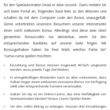
für den Spielautomaten Dead or Alive second . Dann melden Sie
sich beim Portal an, folgenden Back links zu den Aktionen und
schalten da mit dem Computer code den Bonus unausgefüllt.
Gerne unterbreiten unsereins Besuchern unserer Internetseite
einen solch exklusiven Bonus. Allerdings sind diese zwei oben
genannten Bonuscodes nur aktivierbar, wenn Sie den
entsprechenden Backlinks auf unserer Seite folgen. Mit
Bonusguthaben haben Sie freie Wahl, welches Partie Sie”
“cuma-cuma spielen möchten.
Einzahlung und Bonus müssen insgesamt 40-fach umgesetzt
werden, wozu jeweils Tage Zeit bleiben.
In unregelmäßigen Abständen kann es aber vorkommen, dass
Vulkan Vegas einen exklusiven Livecasino-Bonus zur Verfügung
stellt oder entsprechende Turniere veranstaltet.
Vulkan Sin city ist ein Online-Casino, das eine Vielfältigkeit von
Spielautomaten darüber hinaus Casino-Spielen bietet.
Um den vollen Betrag zu erlangen, müssen drei Einzahlungen