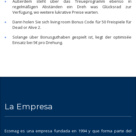
Außerdem steht über das Treueprogramm ebenso in
regelmäßigen Abständen ein Dreh was Glücksrad zur
Verfügung, wo weitere lukrative Preise warten.
Dann holen Sie sich living room Bonus Code für 50 Freispiele für
Dead or Alive 2.
Solange über Bonusguthaben gespielt ist, liegt der optimisée
Einsatz bei 5€ pro Drehung.
La Empresa
Ecomag es una empresa fundada en 1994 y que forma parte del