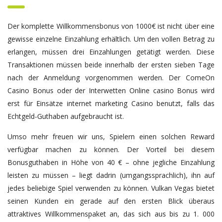
Der komplette Willkommensbonus von 1000€ ist nicht über eine
gewisse einzelne Einzahlung erhältlich. Um den vollen Betrag zu
erlangen, müssen drei Einzahlungen getätigt werden. Diese
Transaktionen müssen beide innerhalb der ersten sieben Tage
nach der Anmeldung vorgenommen werden. Der ComeOn
Casino Bonus oder der Interwetten Online casino Bonus wird
erst für Einsätze internet marketing Casino benutzt, falls das
Echtgeld-Guthaben aufgebraucht ist.
Umso mehr freuen wir uns, Spielern einen solchen Reward
verfügbar machen zu können. Der Vorteil bei diesem
Bonusguthaben in Höhe von 40 € – ohne jegliche Einzahlung
leisten zu müssen – liegt dadrin (umgangssprachlich), ihn auf
jedes beliebige Spiel verwenden zu können. Vulkan Vegas bietet
seinen Kunden ein gerade auf den ersten Blick überaus
attraktives Willkommenspaket an, das sich aus bis zu 1. 000