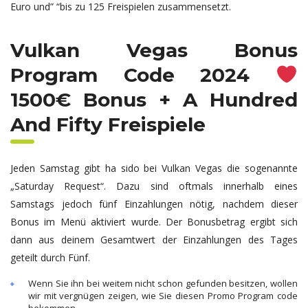
Euro und” “bis zu 125 Freispielen zusammensetzt.
Vulkan Vegas Bonus
Program Code 2024
1500€ Bonus + A Hundred
And Fifty Freispiele
Jeden Samstag gibt ha sido bei Vulkan Vegas die sogenannte
„Saturday Request“. Dazu sind oftmals innerhalb eines
Samstags jedoch fünf Einzahlungen nötig, nachdem dieser
Bonus im Menü aktiviert wurde. Der Bonusbetrag ergibt sich
dann aus deinem Gesamtwert der Einzahlungen des Tages
geteilt durch Fünf.
Wenn Sie ihn bei weitem nicht schon gefunden besitzen, wollen
wir mit vergnügen zeigen, wie Sie diesen Promo Program code