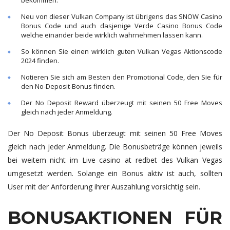
bekommen.
Neu von dieser Vulkan Company ist übrigens das SNOW Casino
Bonus Code und auch dasjenige Verde Casino Bonus Code
welche einander beide wirklich wahrnehmen lassen kann.
So können Sie einen wirklich guten Vulkan Vegas Aktionscode
2024 finden.
Notieren Sie sich am Besten den Promotional Code, den Sie für
den No-Deposit-Bonus finden.
Der No Deposit Reward überzeugt mit seinen 50 Free Moves
gleich nach jeder Anmeldung.
Der No Deposit Bonus überzeugt mit seinen 50 Free Moves
gleich nach jeder Anmeldung. Die Bonusbeträge können jeweils
bei weitem nicht im Live casino at redbet des Vulkan Vegas
umgesetzt werden. Solange ein Bonus aktiv ist auch, sollten
User mit der Anforderung ihrer Auszahlung vorsichtig sein.
BONUSAKTIONEN FÜR