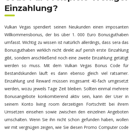
Einzahlung?
Vulkan Vegas spendiert seinen Neukunden einen imposanten
Willkommensbonus, der bis über 1. 000 Euro Bonusguthaben
umfasst. Wichtig zu wissen ist natürlich allerdings, dass sera das
Bonusguthaben wirklich nicht direkt auf perish erste Einzahlung
gibt, sondern anschließend noch eine zweite Einzahlung getätigt
werden so muss. Mit dem Vulkan Vegas Bonus Code für
Bestandskunden läuft es dann ebenso gleich viel ratsamer.
Einzahlung und Reward müssen insgesamt 40-fach umgesetzt
werden, wozu jeweils Tage Zeit bleiben. Sollten einmal mehrere
Bonusangebote konkomitierend aktiv sein, kann der User in
seinem Konto living room derzeitigen Fortschritt bei ihrem
Umsetzen einsehen sowie zwischen den einzelnen Angeboten
umschalten. Wenn Sie ihn nicht schon gefunden haben, wollen
wir mit vergnügen zeigen, wie Sie diesen Promo Computer code