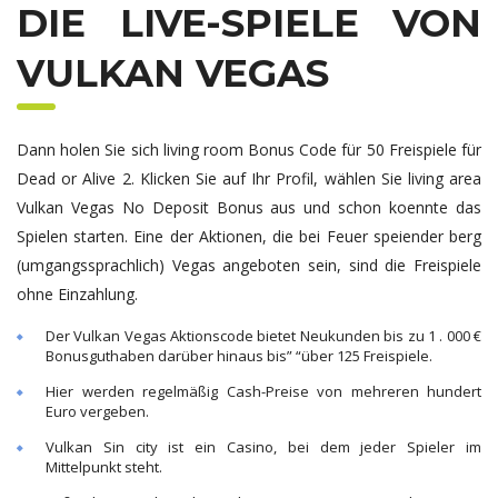
DIE LIVE-SPIELE VON
VULKAN VEGAS
Dann holen Sie sich living room Bonus Code für 50 Freispiele für
Dead or Alive 2. Klicken Sie auf Ihr Profil, wählen Sie living area
Vulkan Vegas No Deposit Bonus aus und schon koennte das
Spielen starten. Eine der Aktionen, die bei Feuer speiender berg
(umgangssprachlich) Vegas angeboten sein, sind die Freispiele
ohne Einzahlung.
Der Vulkan Vegas Aktionscode bietet Neukunden bis zu 1 . 000 €
Bonusguthaben darüber hinaus bis” “über 125 Freispiele.
Hier werden regelmäßig Cash-Preise von mehreren hundert
Euro vergeben.
Vulkan Sin city ist ein Casino, bei dem jeder Spieler im
Mittelpunkt steht.