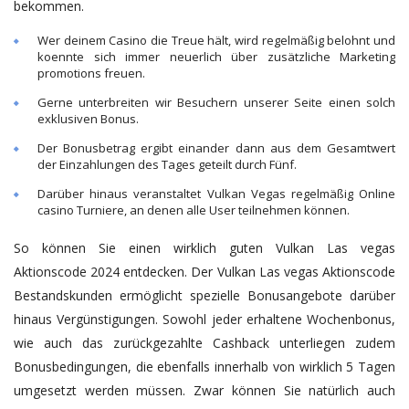
bekommen.
Wer deinem Casino die Treue hält, wird regelmäßig belohnt und
koennte sich immer neuerlich über zusätzliche Marketing
promotions freuen.
Gerne unterbreiten wir Besuchern unserer Seite einen solch
exklusiven Bonus.
Der Bonusbetrag ergibt einander dann aus dem Gesamtwert
der Einzahlungen des Tages geteilt durch Fünf.
Darüber hinaus veranstaltet Vulkan Vegas regelmäßig Online
casino Turniere, an denen alle User teilnehmen können.
So können Sie einen wirklich guten Vulkan Las vegas
Aktionscode 2024 entdecken. Der Vulkan Las vegas Aktionscode
Bestandskunden ermöglicht spezielle Bonusangebote darüber
hinaus Vergünstigungen. Sowohl jeder erhaltene Wochenbonus,
wie auch das zurückgezahlte Cashback unterliegen zudem
Bonusbedingungen, die ebenfalls innerhalb von wirklich 5 Tagen
umgesetzt werden müssen. Zwar können Sie natürlich auch