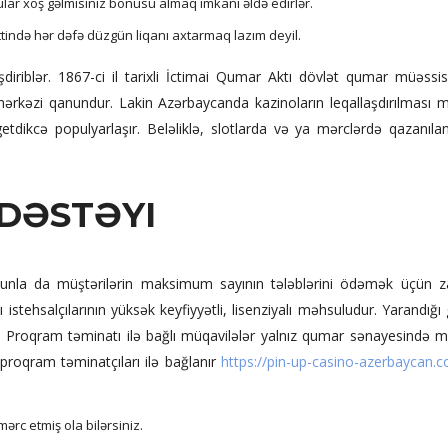
ar xoş gəlmisiniz bonusu almaq imkanı əldə edirlər.
ndə hər dəfə düzgün liqanı axtarmaq lazım deyil.
şdiriblər. 1867-ci il tarixli İctimai Qumar Aktı dövlət qumar müəssis
mərkəzi qanundur. Lakin Azərbaycanda kazinoların leqallaşdırılması m
getdikcə populyarlaşır. Beləliklə, slotlarda və ya mərclərdə qazanıl
DƏSTƏYI
bununla da müştərilərin maksimum sayının tələblərini ödəmək üçün 
 istehsalçılarının yüksək keyfiyyətli, lisenziyalı məhsuludur. Yarandığ
dir. Proqram təminatı ilə bağlı müqavilələr yalnız qumar sənayesində
proqram təminatçıları ilə bağlanır
https://pin-up-casino-azerbaycan.c
ərc etmiş ola bilərsiniz.