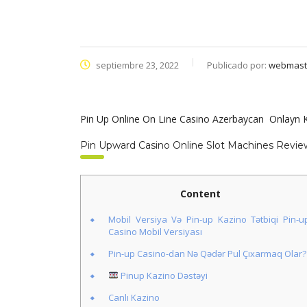
septiembre 23, 2022
Publicado por:
webmast
Pin Up Online On Line Casino Azerbaycan ️ Onlayn 
Pin Upward Casino Online Slot Machines Revie
Content
Mobil Versiya Və Pin-up Kazino Tətbiqi Pin-u
Casino Mobil Versiyası
Pin-up Casino-dan Nə Qədər Pul Çıxarmaq Olar?
Pinup Kazino Dəstəyi
Canlı Kazino