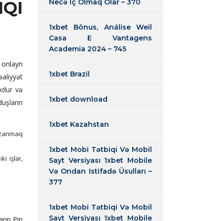
IQI
Necə Iç Olmaq Olar – 370
1xbet Bônus, Análise Weil
Casa E Vantagens
Academia 2024 – 745
 onlayn
1xbet Brazil
aliyyət
xdur və
1xbet download
uşların
1xbet Kazahstan
qazanmaq
1xbet Mobi Tətbiqi Və Mobil
i işlər,
Sayt Versiyası 1xbet Mobile
Və Ondan Istifadə Üsulları –
377
1xbet Mobi Tətbiqi Və Mobil
Sayt Versiyası 1xbet Mobile
arın Pin