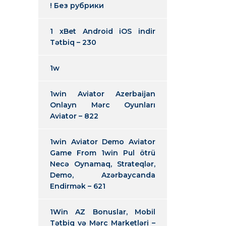
! Без рубрики
1 xBet Android iOS indir
Tətbiq – 230
1w
1win Aviator Azerbaijan
Onlayn Mərc Oyunları
Aviator – 822
1win Aviator Demo Aviator
Game From 1win Pul ötrü
Necə Oynamaq, Strateqlər,
Demo, Azərbaycanda
Endirmək – 621
1Win AZ Bonuslar, Mobil
Tətbiq və Mərc Marketləri –