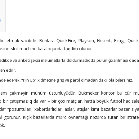
q
lıq etmək vacibdir. Bunlara QuickFire, Playson, Netent, Ezugi, Quick
p Casino slot machine kataloqunda təqdim olunur.
etmədikdə və anketi şəxsi məlumatlarla doldurmadıqda pulun çıxarılması qada
n edilir.
də edərək, “Pin Up” xidmətinə giriş və parol olmadan daxil ola bilərsiniz.
 rəsm çəkməyin mühüm üstünlüyüdür. Bukmeker kontor bu cür m
q bir çatışmazlıq da var – bir çox matçlar, hətta böyük futbol hadisəl
da” “pozuntuları, xəbərdarlıqlar, aslar, atışlar kimi bazarlar bazar siy
görünür. Kiçik bazarlarda mərc oynamağı nəzərdə tutan bir strateg
ək.