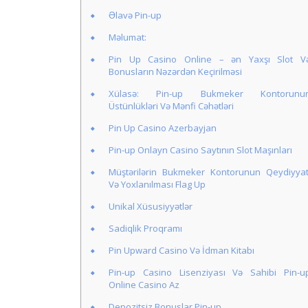
Əlavə Pin-up
Məlumat:
Pin Up Casino Online – ​​ən Yaxşı Slot V
Bonusların Nəzərdən Keçirilməsi
Xülasə: Pin-up Bukmeker Kontorunu
Üstünlükləri Və Mənfi Cəhətləri
Pin Up Casino Azerbayjan
Pin-up Onlayn Casino Saytının Slot Maşınları
Müştərilərin Bukmeker Kontorunun Qeydiyyat
Və Yoxlanılması Flag Up
Unikal Xüsusiyyətlər
Sadiqlik Proqramı
Pin Upward Casino Və İdman Kitabı
Pin-up Casino Lisenziyası Və Sahibi Pin-u
Online Casino Az
Depozitsiz Bonuslar Pin-up