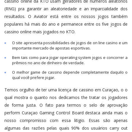
cassino online da KTO usam geradores de números aleatórios
(RNG) pra garantir an aleatoriedade e an imparcialidade dos
resultados. O Aviator está entre os nossos jogos também
populares há mais do ano e permanece entre os five jogos de
cassino online mais jogados no KTO.
O site apresenta possibilidades de jogos de on line casino e um
importante mercado de apostas esportivas.
Bem tais como para jogar operating system jogos e concorrer a
prêmios no ano de dinheiro de verdade.
O melhor game de cassino depende completamente daquilo o
qual você prefere jogar.
Temos orgulho de ter uma licença de cassino em Curaçao, o o
qual mostra o quanto nos dedicamos the tratar os jogadores
de forma justa. O fato para termos o selo de aprovação
perform Curaçao Gaming Control Board destaca ainda mais o
nosso compromisso com essa litigio. Essas são apenas
algumas das razões pelas quais 90% dos usuários carry out