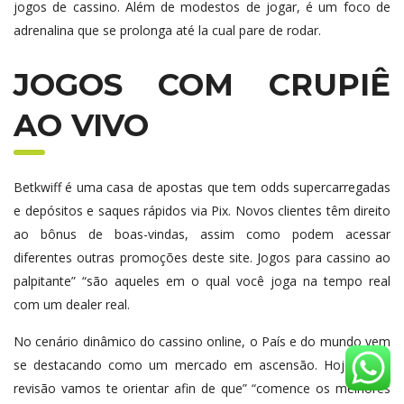
jogos de cassino. Além de modestos de jogar, é um foco de
adrenalina que se prolonga até la cual pare de rodar.
JOGOS COM CRUPIÊ
AO VIVO
Betkwiff é uma casa de apostas que tem odds supercarregadas
e depósitos e saques rápidos via Pix. Novos clientes têm direito
ao bônus de boas-vindas, assim como podem acessar
diferentes outras promoções deste site. Jogos para cassino ao
palpitante” “são aqueles em o qual você joga na tempo real
com um dealer real.
No cenário dinâmico do cassino online, o País e do mundo vem
se destacando como um mercado em ascensão. Hoje nesta
revisão vamos te orientar afin de que” “comence os melhores