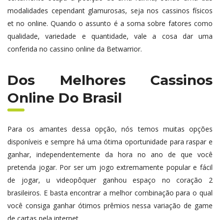
modalidades cependant glamurosas, seja nos cassinos físicos
et no online. Quando o assunto é a soma sobre fatores como
qualidade, variedade e quantidade, vale a cosa dar uma
conferida no cassino online da Betwarrior.
Dos Melhores Cassinos
Online Do Brasil
Para os amantes dessa opção, nós temos muitas opções
disponíveis e sempre há uma ótima oportunidade para raspar e
ganhar, independentemente da hora no ano de que você
pretenda jogar. Por ser um jogo extremamente popular e fácil
de jogar, u videopôquer ganhou espaço no coração 2
brasileiros. E basta encontrar a melhor combinação para o qual
você consiga ganhar ótimos prêmios nessa variação de game
de cartas pela internet.