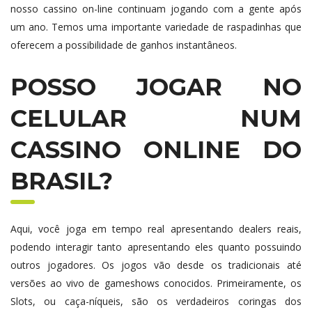
nosso cassino on-line continuam jogando com a gente após
um ano. Temos uma importante variedade de raspadinhas que
oferecem a possibilidade de ganhos instantâneos.
POSSO JOGAR NO
CELULAR NUM
CASSINO ONLINE DO
BRASIL?
Aqui, você joga em tempo real apresentando dealers reais,
podendo interagir tanto apresentando eles quanto possuindo
outros jogadores. Os jogos vão desde os tradicionais até
versões ao vivo de gameshows conocidos. Primeiramente, os
Slots, ou caça-níqueis, são os verdadeiros coringas dos