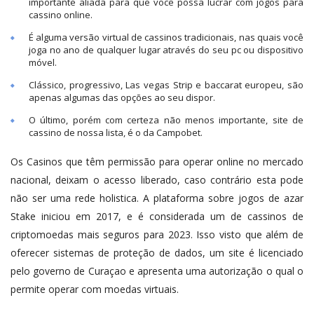
importante aliada para que você possa lucrar com jogos para
cassino online.
É alguma versão virtual de cassinos tradicionais, nas quais você
joga no ano de qualquer lugar através do seu pc ou dispositivo
móvel.
Clássico, progressivo, Las vegas Strip e baccarat europeu, são
apenas algumas das opções ao seu dispor.
O último, porém com certeza não menos importante, site de
cassino de nossa lista, é o da Campobet.
Os Casinos que têm permissão para operar online no mercado
nacional, deixam o acesso liberado, caso contrário esta pode
não ser uma rede holistica. A plataforma sobre jogos de azar
Stake iniciou em 2017, e é considerada um de cassinos de
criptomoedas mais seguros para 2023. Isso visto que além de
oferecer sistemas de proteção de dados, um site é licenciado
pelo governo de Curaçao e apresenta uma autorização o qual o
permite operar com moedas virtuais.