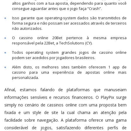
altos ganhos com a tua aposta, dependendo para quanto você
consegue aguardar antes que o jogo faça “Crash”.
Isso garante que operating-system dados são transmitidos de
forma segura e não possam ser acessados através de terceiros
não autorizados.
O cassino online 20Bet pertence à mesma empresa
responsável pela 22Bet, a TechSolutions (CY).
Todos operating system grandes jogos de cassino online
podem ser acedidos por jogadores brasileiros.
Além disto, os melhores sites também oferecem 1 app de
cassino para uma experiência de apostas online mais
personalizada.
Afinal, estamos falando de plataformas que manuseiam
informações sensíveis e recursos financeiros. O PlayPix surge
simply no cenário de cassinos online com uma proposta bem
fixada e um style de site la cual chama an atenção pela
facilidade sobre navegação. A plataforma oferece uma gama
considerável de jogos, satisfazendo diferentes perfis de