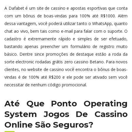
A Dafabet é um site de cassino e apostas esportivas que conta
com um bônus de boas-vindas para 100% até R$1000. Além
dessa vantagem, você poderá utilizar tanto o WhatsApp, quanto
chat ao vivo, bem tais como e-mail para falar com o suporte. O
cadastro é extremamente rápido e simples de ser efetuado,
bastando apenas preencher um formulário de registro muito
básico. Dentre since promoções de destaque estão a roda da
sorte electronic rodadas grátis zero cassino Betano. Para novos
clientes, no website de cassino você encontra o bônus de boas-
vindas é de 100% até R$200 e ele pode ser ativado sem você
necessitar de nenhum código promocional.
Até Que Ponto Operating
System Jogos De Cassino
Online São Seguros?