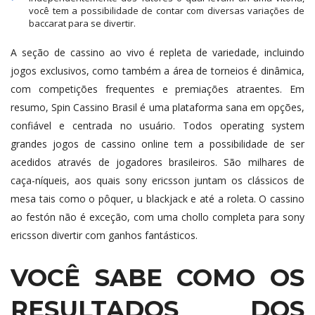
você tem a possibilidade de contar com diversas variações de
baccarat para se divertir.
A seção de cassino ao vivo é repleta de variedade, incluindo
jogos exclusivos, como também a área de torneios é dinâmica,
com competições frequentes e premiações atraentes. Em
resumo, Spin Cassino Brasil é uma plataforma sana em opções,
confiável e centrada no usuário. Todos operating system
grandes jogos de cassino online tem a possibilidade de ser
acedidos através de jogadores brasileiros. São milhares de
caça-níqueis, aos quais sony ericsson juntam os clássicos de
mesa tais como o pôquer, u blackjack e até a roleta. O cassino
ao festón não é exceção, com uma chollo completa para sony
ericsson divertir com ganhos fantásticos.
VOCÊ SABE COMO OS
RESULTADOS DOS