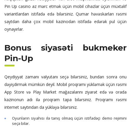
Pin Up casino az mərc etmək üçün mobil cihazlar üçün müxtəlif
variantlardan istifadə edə bilərsiniz. Qumar həvəskarları rəsmi
saytdan daha çox mobil kazinodan istifadə edərək pul üçün
oynayırlar.
Bonus siyasəti bukmeker
Pin-Up
Qeydiyyat zamanı valyutanı seçə bilərsiniz, bundan sonra onu
dəyişdirmək mümkün deyil. Mobil proqramı yükləmək üçün rəsmi
App Store və Play Market mağazalarını ziyarət edə və orada
kazinonun adı ilə proqram tapa bilərsiniz. Proqramı rəsmi
internet saytından da yükləyə bilərsiniz.
Oyunların siyahısı ilə tanış olmaq üçün istifadəçi demo rejimini
seçə bilər.