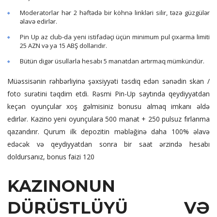
Moderatorlar hər 2 həftədə bir köhnə linkləri silir, təzə güzgülər
əlavə edirlər.
Pin Up az club-da yeni istifadəçi üçün minimum pul çıxarma limiti
25 AZN və ya 15 ABŞ dollarıdır.
Bütün digər üsullarla hesabı 5 manatdan artırmaq mümkündür.
Müəssisənin rəhbərliyinə şəxsiyyəti təsdiq edən sənədin skan /
foto surətini təqdim etdi. Rəsmi Pin-Up saytında qeydiyyatdan
keçən oyunçular xoş gəlmisiniz bonusu almaq imkanı əldə
edirlər. Kazino yeni oyunçulara 500 manat + 250 pulsuz fırlanma
qazandırır. Qurum ilk depozitin məbləğinə daha 100% əlavə
edəcək və qeydiyyatdan sonra bir saat ərzində hesabı
doldursanız, bonus faizi 120
KAZINONUN
DÜRÜSTLÜYÜ VƏ