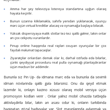
Amma hər şey televiziya lotereya standartına uyğun olaraq
həyata keçirilir.
Bunun üzərinə klikləməklə, səhifə yenidən yüklənəcək, oyunçu
mərc üçün virtual kreditlər alacaq və oynamağa başlaya biləcək.
Yüksək dispersiyaya malik slotlar tez-tez qalib gəlmir, lakin onlar
ən çox cekpotu vuranlardır.
Pinup online haqqında real rəyləri oxuyan oyunçular bir çox
faydalı məlumat tapacaqlar.
Ziyarətçilər onlardan demək olar ki, dərhal istifadə edə bilərlər,
çünki qeydiyyat proseduru real pulla oynamağı planlaşdıranlar
üçün məcburi bir addımdır.
Bununla siz Pin Up- də idmana mərc edə və bununla da sevimli
idman növlərində qalib gələ bilərsiniz. Onu da qeyd etmək
lazımdır ki, onlayn kazino xüsusi olaraq mobil versiya üçün
promosyon kodları verir . Onlar yalnız mobil cihazda tətbiqdə
aktivləşdirilə bilər, lakin ən əsası odur ki, onların tərkibində
həqiqətən gözəl hədiyyələr var. Slot maşınlarında əylənmək və