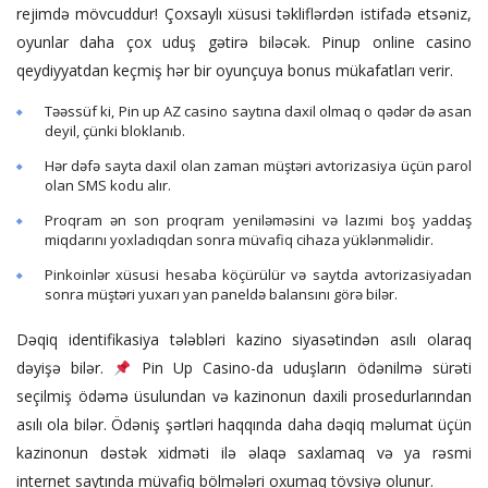
rejimdə mövcuddur! Çoxsaylı xüsusi təkliflərdən istifadə etsəniz,
oyunlar daha çox uduş gətirə biləcək. Pinup online casino
qeydiyyatdan keçmiş hər bir oyunçuya bonus mükafatları verir.
Təəssüf ki, Pin up AZ casino saytına daxil olmaq o qədər də asan
deyil, çünki bloklanıb.
Hər dəfə sayta daxil olan zaman müştəri avtorizasiya üçün parol
olan SMS kodu alır.
Proqram ən son proqram yeniləməsini və lazımi boş yaddaş
miqdarını yoxladıqdan sonra müvafiq cihaza yüklənməlidir.
Pinkoinlər xüsusi hesaba köçürülür və saytda avtorizasiyadan
sonra müştəri yuxarı yan paneldə balansını görə bilər.
Dəqiq identifikasiya tələbləri kazino siyasətindən asılı olaraq
dəyişə bilər.
Pin Up Casino-da uduşların ödənilmə sürəti
seçilmiş ödəmə üsulundan və kazinonun daxili prosedurlarından
asılı ola bilər. Ödəniş şərtləri haqqında daha dəqiq məlumat üçün
kazinonun dəstək xidməti ilə əlaqə saxlamaq və ya rəsmi
internet saytında müvafiq bölmələri oxumaq tövsiyə olunur.