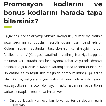
Promosyon kodlarını və
bonus kodlarını harada tapa
bilərsiniz?
Rəylərində qonaqlar yaxşı xidmət səviyyəsini, qumar oyunlarının
yaxşı seçimini və uduşların sürətli ödənilməsini qeyd edirlər.
Klubun rəsmi saytında təsdiqlənmiş tənzimləyici orqan
Antillephone nV (Kuraçao) tərəfindən verilmiş lisenziya haqqında
məlumat var. Burada dostlarla əylənə, rahat valyutada depozit
hesabları aça bilərsiniz. Kazino kataloqlarında təqdim olunan Pin
Up casino az müxtəlif slot maşınları demo rejimində işə salına
bilər. O, ziyarətçilərə oyun avtomatlarının idarə edilməsinin
xüsusiyyətlərini, eləcə də oyun avtomatlarının aspektlərini
sərbəst sınaqdan keçirməyə imkan verir.
Onlarda klassik kart oyunları ilə yanaşı temalı slotların geniş
seçimi var.