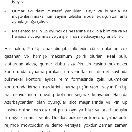
işləyir.
Qumar evi daim müxtəlif yenilikləri izləyir və bununla da
müştərilərin maksimum sayının tələblərini ödəmək üçün zamanla
ayaqlaşmağa çalışır.
Məsləhətçilər Pin Up oyunçu öz hesabına daxil ola bilmirsə və ya
hansısa slot açılmırsa və ya işləmirsə nə edəcəyini öyrənə bilər.
Hər halda, Pin Up cihaz diqqəti cəlb edir, çünki onlar ən çox
qazanan və həmişə maksimum gəlirli olurlar. Real pullu
slotlardan əlavə, qumar klubu sizə Pin Up casino bukmeker
kontorunda oynamaq imkanı da verir.Rəsmi internet saytında
bukmeker kontoru ayrıca rejim formasında gəlir. Bukmeker
kontorunda idman mərclərini sınamaq üçün rəsmi saytın Pin Up
az menyusunda müvafiq bölməni seçmək kifayətdir. Hazırda
Azərbaycandan olan oyunçular slot maşınlarında və Pin Up
casino online mərcdə real pulla oynaya bilər və təsirli uduşlar
almağa zəmanət verilir. Düzdür, bukmeker kontoru yalnız pullu
rejimdə mövcuddur və demo versiyası yoxdur Zaman zaman