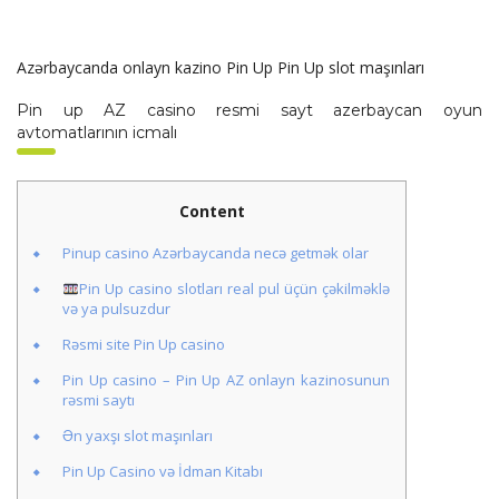
Azərbaycanda onlayn kazino Pin Up Pin Up slot maşınları
Pin up AZ casino resmi sayt azerbaycan oyun
avtomatlarının icmalı
Content
Pinup casino Azərbaycanda necə getmək olar
Pin Up casino slotları real pul üçün çəkilməklə
və ya pulsuzdur
Rəsmi site Pin Up casino
Pin Up casino – Pin Up AZ onlayn kazinosunun
rəsmi saytı
Ən yaxşı slot maşınları
Pin Up Casino və İdman Kitabı