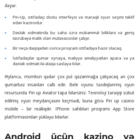
dəyər.
Pin-Up, istifadəçi dostu interfeysi və maraqlı oyun seçimi təklif
edən kazinodur.
Dəstək xidmətində bu sahə üzrə mükəmməl biliklərə və geniş
təcrübəyə malik olan mütəxəssislər çalışır.
Bir neçə dəqiqədən sonra proqram istifadəyə hazır olacaq.
İstifadəçilər qumar oynaya, maliyyə əməliyyatları apara və ya
dəstək xidməti ilə əlaqə saxlaya bilər.
Əyləncə, mümkün qədər çox pul qazanmağa çalışacaq ən çox
qumarbaz insanları cəlb edir. Bele oyunu təsdiqlənmiş oyun
resursunda Pin up Aviator tapa bilərsiniz. Texnoloji tərəqqi sübut
edilmiş oyun meydançasını keçmədi, buna görə Pin up casino
mobile – bir reallıqdır. IPhone sahibləri proqramı App Store
platformasından yükləyə bilərlər.
Android üçün kazino və