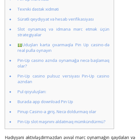
Texniki dəstək xidməti
Sürətli qeydiyyat və hesab verifikasiyası
Slot oynamaq və idmana mərc etmək üçün
strategiyalar
Uduşları karta çıxarmaqla Pin Up casino-də
real pulla oynayın
Pin-Up casino aznda oynamağa necə başlamaq
olar?
Pin-Up casino pulsuz versiyası Pin-Up casino
azndan
Pul qoyuluşları:
Burada app download Pin Up
Pinup Casino-a giriş. Necə doldurmaq olar
Pin-Up slot maşınını aldatmaq mümkündürmü?
Hədiyyəni aktivləşdirməzdən əvvəl mərc oynamağın qaydaları və