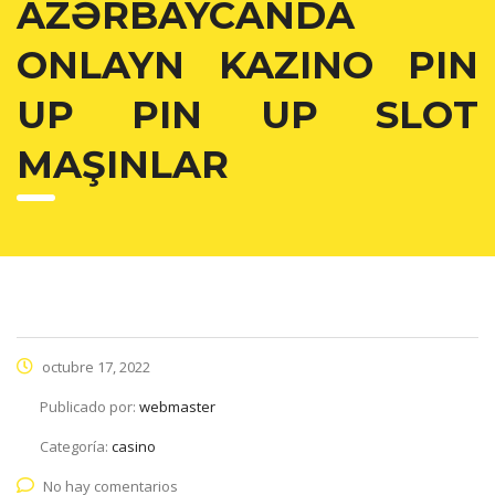
AZƏRBAYCANDA
ONLAYN KAZINO PIN
UP PIN UP SLOT
MAŞINLAR
octubre 17, 2022
Publicado por:
webmaster
Categoría:
casino
No hay comentarios