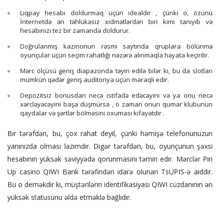
Liqpay hesabı doldurmaq üçün idealdır , çünki o, özünü
İnternetdə ən təhlükəsiz xidmətlərdən biri kimi tanıyıb və
hesabınızı tez bir zamanda doldurur.
Doğrulanmış kazinonun rəsmi saytında qruplara bölünmə
oyunçular üçün seçim rahatlığı nəzərə alınmaqla həyata keçirilir.
Mərc ölçüsü geniş diapazonda təyin edilə bilər ki, bu da slotları
mümkün qədər geniş auditoriya üçün maraqlı edir.
Depozitsiz bonusdan necə istifadə edəcəyini və ya onu necə
xərcləyəcəyini başa düşmürsə , o zaman onun qumar klubunun
qaydalar və şərtlər bölməsini oxuması kifayətdir .
Bir tərəfdən, bu, çox rahat deyil, çünki həmişə telefonunuzun
yanınızda olması lazımdır. Digər tərəfdən, bu, oyunçunun şəxsi
hesabının yüksək səviyyədə qorunmasını təmin edir. Mərclər Pin
Up casino QIWI Bank tərəfindən idarə olunan TsUPIS-ə aiddir.
Bu o deməkdir ki, müştərilərin identifikasiyası QIWI cüzdanının ən
yüksək statusunu əldə etməklə bağlıdır.