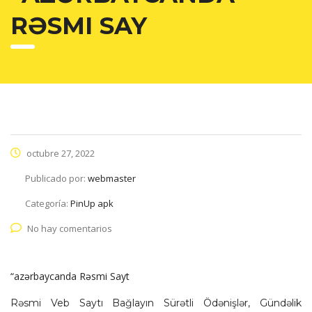
RƏSMI SAY
octubre 27, 2022
Publicado por:
webmaster
Categoría:
PinUp apk
No hay comentarios
“azərbaycanda Rəsmi Sayt
Rəsmi Veb Saytı Bağlayın️ Sürətli Ödənişlər, Gündəlik