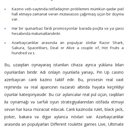
Kazino veb-saytında istifadəçinin problemini mümkün qədər piel
həll etməyə zəmanət verən mütəxəssis çağırmaq üçün bir düymə
var.
Hər bir qumarbaz fərdi promosyonlar barədə poçtla və ya şəxsi
hesabında məlumatlandırılır.
Azərbaycanlılar arasında ən populyar slotlar Razor Shark,
Sakura, SpaceWars, Deal or Alive a couple of, Hot Fruits a
hundred və s.
Bu, uzaqdan oynayaraq istənilən cihaza ayrıca yüklənə bilən
oyunlardan biridir. Adi onlayn oyunlarla yanaşı, Pin Up casino
azerbaycan canlı kazino təklif edir. Bu, prosesin real vaxt
rejimində və real aparıcının nəzarəti altında həyata keçirildiyi
oyunlar kateqoriyasıdır. Bu cür əyləncələr real pul üçün, rəqibləri
ilə oynamağı və sərfəli oyun strategiyalarından istifadə etməyi
sevən hər kəsə müraciət edəcək. Canlı kazinoda rulet, black jack,
poker, bakara və digər əyləncə növləri var. Azərbaycanlılar
arasında ən populyarları Different roulette games Live, Ultimate