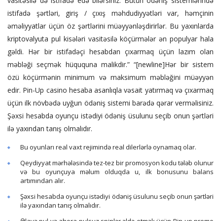
vasitəsilə də istifadə edə bilərsiniz. Bütün ödəniş sistemlərində
istifadə şərtləri, giriş / çıxış məhdudiyyətləri var, həmçinin
əməliyyatlar üçün öz şərtlərini müəyyənləşdirirlər. Bu yaxınlarda
kriptovalyuta pul kisələri vasitəsilə köçürmələr ən populyar hala
gəldi. Hər bir istifadəçi hesabdan çıxarmaq üçün lazım olan
məbləği seçmək hüququna malikdir.” “[newline]Hər bir sistem
özü köçürmənin minimum və maksimum məbləğini müəyyən
edir. Pin-Up casino hesaba asanlıqla vəsait yatırmaq və çıxarmaq
üçün ilk növbədə uyğun ödəniş sistemi barədə qərar verməlisiniz.
Şəxsi hesabda oyunçu istədiyi ödəniş üsulunu seçib onun şərtləri
ilə yaxından tanış olmalıdır.
Bu oyunları real vaxt rejimində real dilerlərlə oynamaq olar.
Qeydiyyat mərhələsində tez-tez bir promosyon kodu tələb olunur
və bu oyunçuya məlum olduqda u, ilk bonusunu balans
artımından alır.
Şəxsi hesabda oyunçu istədiyi ödəniş üsulunu seçib onun şərtləri
ilə yaxından tanış olmalıdır.