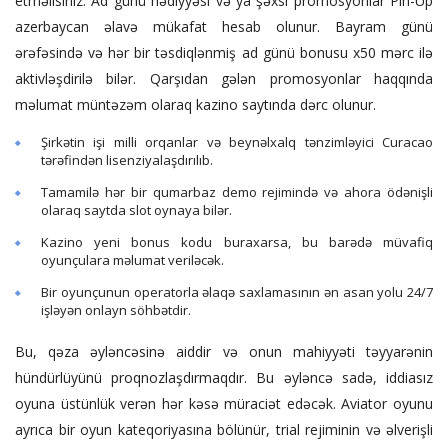
etməlisiniz. Ad günü hədiyyəsi və ya şəxsi promosyonlar Pin-Up
azerbaycan əlavə mükafat hesab olunur. Bayram günü
ərəfəsində və hər bir təsdiqlənmiş ad günü bonusu x50 mərc ilə
aktivləşdirilə bilər. Qarşıdan gələn promosyonlar haqqında
məlumat müntəzəm olaraq kazino saytında dərc olunur.
Şirkətin işi milli orqanlar və beynəlxalq tənzimləyici Curacao
tərəfindən lisenziyalaşdırılıb.
Tamamilə hər bir qumarbaz demo rejimində və ahora ödənişli
olaraq saytda slot oynaya bilər.
Kazino yeni bonus kodu buraxarsa, bu barədə müvafiq
oyunçulara məlumat veriləcək.
Bir oyunçunun operatorla əlaqə saxlamasının ən asan yolu 24/7
işləyən onlayn söhbətdir.
Bu, qəza əyləncəsinə aiddir və onun mahiyyəti təyyarənin
hündürlüyünü proqnozlaşdırmaqdır. Bu əyləncə sadə, iddiasız
oyuna üstünlük verən hər kəsə müraciət edəcək. Aviator oyunu
ayrıca bir oyun kateqoriyasına bölünür, trial rejiminin və əlverişli