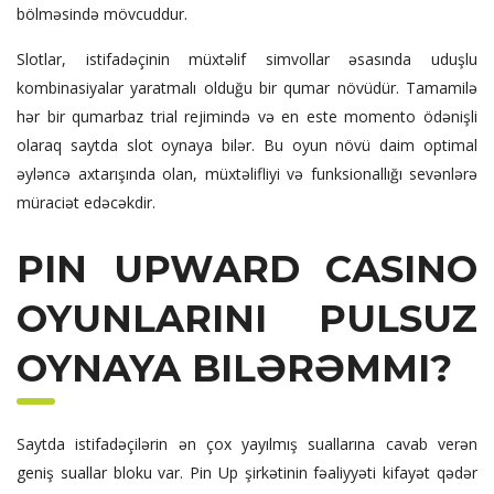
bölməsində mövcuddur.
Slotlar, istifadəçinin müxtəlif simvollar əsasında uduşlu
kombinasiyalar yaratmalı olduğu bir qumar növüdür. Tamamilə
hər bir qumarbaz trial rejimində və en este momento ödənişli
olaraq saytda slot oynaya bilər. Bu oyun növü daim optimal
əyləncə axtarışında olan, müxtəlifliyi və funksionallığı sevənlərə
müraciət edəcəkdir.
PIN UPWARD CASINO
OYUNLARINI PULSUZ
OYNAYA BILƏRƏMMI?
Saytda istifadəçilərin ən çox yayılmış suallarına cavab verən
geniş suallar bloku var. Pin Up şirkətinin fəaliyyəti kifayət qədər