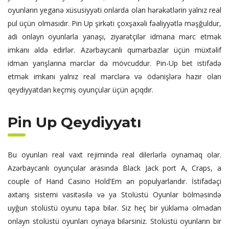
oyunların yeganə xüsusiyyəti onlarda olan hərəkətlərin yalnız real
pul üçün olmasıdır. Pin Up şirkəti çoxşaxəli fəaliyyətlə məşğuldur,
adi onlayn oyunlarla yanaşı, ziyarətçilər idmana mərc etmək
imkanı əldə edirlər. Azərbaycanlı qumarbazlar üçün müxtəlif
idman yarışlarına mərclər də mövcuddur. Pin-Up bet istifadə
etmək imkanı yalnız real mərclərə və ödənişlərə hazır olan
qeydiyyatdan keçmiş oyunçular üçün açıqdır.
Pin Up Qeydiyyatı
Bu oyunları real vaxt rejimində real dilerlərlə oynamaq olar.
Azərbaycanlı oyunçular arasında Black Jack port A, Craps, a
couple of Hand Casino Hold’Em ən populyarlarıdır. İstifadəçi
axtarış sistemi vasitəsilə və ya Stolüstü Oyunlar bölməsində
uyğun stolüstü oyunu tapa bilər. Siz heç bir yükləmə olmadan
onlayn stolüstü oyunları oynaya bilərsiniz. Stolüstü oyunların bir