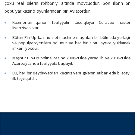
çoxu real dilerin rəhbərliyi altında mövcuddur. Son illərin ən
populyar kazino oyunlarından biri Aviatordur.
Kazinonun qanuni fəaliyyətini təsdiqləyən Curacao master
lisenziyası var.
Bütün Pin-Up kazino slot machine maşınları bir bölmədə yerləşir
və populyar/yenilərə bölünür və hər bir slotu ayrıca yükləmək
imkanı yoxdur.
Məşhur Pin-Up online casino 2006-cı ildə yaradılıb və 2016-cı ildə
Azərbaycanda fəaliyyətə başlayıb.
Bu, hər bir qeydiyyatdan keçmiş yeni gələnin etibar edə biləcəyi
ilk təşviqatdır.