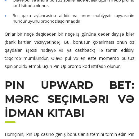
Əlavə pul və ahora pulsuz spinlər əldə etmək üçün Pin-up promo
kod istifadə olunur.
Bu, qəza əyləncəsinə aiddir və onun mahiyyəti təyyarənin
hündürlüyünü proqnozlaşdırmaqdır.
Onlar bir neçə dəqiqədən bir neçə iş gününə qədər dəyişə bilər
(bank kartları vəziyyətində). Bu, bonusun çıxarılması onun öz
qaydaları (şəxsi hədiyyə və ya cashback) ilə təmin edildiyi
təqdirdə mümkündür. Əlavə pul və en este momento pulsuz
spinlər əldə etmək üçün Pin Up promo kod istifadə olunur.
PIN UPWARD BET:
MƏRC SEÇIMLƏRI VƏ
İDMAN KITABI
Həmçinin, Pin-Up casino geniş bonuslar sistemini təmin edir. Pin