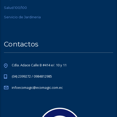
Salud 100/100
Servicio de Jardineria
Contactos
Cdla. Adace Calle B #414 e/. 10 y 11
(04) 2399272 / 0984812985
infoecomagic@ecomagic.com.ec