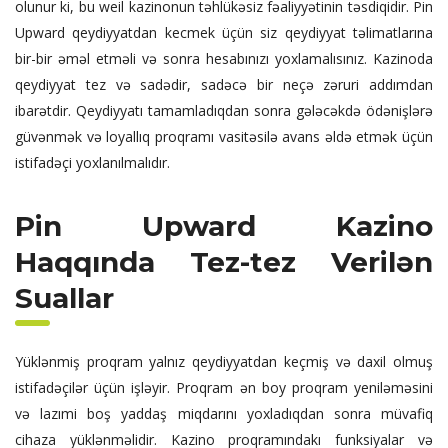
olunur ki, bu weil kazinonun təhlükəsiz fəaliyyətinin təsdiqidir. Pin
Upward qeydiyyatdan kecmek üçün siz qeydiyyat təlimatlarına
bir-bir əməl etməli və sonra hesabınızı yoxlamalısınız. Kazinoda
qeydiyyat tez və sadədir, sadəcə bir neçə zəruri addımdan
ibarətdir. Qeydiyyatı tamamladıqdan sonra gələcəkdə ödənişlərə
güvənmək və loyallıq proqramı vasitəsilə avans əldə etmək üçün
istifadəçi yoxlanılmalıdır.
Pin Upward Kazino
Haqqında Tez-tez Verilən
Suallar
Yüklənmiş proqram yalnız qeydiyyatdan keçmiş və daxil olmuş
istifadəçilər üçün işləyir. Proqram ən boy proqram yeniləməsini
və lazımi boş yaddaş miqdarını yoxladıqdan sonra müvafiq
cihaza yüklənməlidir. Kazino proqramındakı funksiyalar və