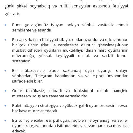
çünki şirkət beynəlxalq və milli lisenziyalar əsasında fəaliyyət
göstərir.
Bunu gecə-gündüz işləyən onlayn söhbət vasitəsilə etmək
semblante və asandır.
Pin Up şirkətinin fəaliyyəti kifayət qədər uzundur və o, kazinonun
bir çox üstünlükləri ilə xarakterizə olunur.” “[newline]Klubun
müsbət cəhətləri oyunların müxtəlifliyi, idman mərc oyunlarının
mövcudluğu, yüksək keyfiyyətli dəstək və sərfəli bonus
sistemidir.
Bir mütəxəssislə əlaqə saxlamaq üçün oyunçu onlayn
söhbətdən, Telegram kanalından və ya e-poçt ünvanından
istifadə edə bilər.
Onlar təhlükəsiz, etibarlı və funksional olmalı, həmçinin
müntəzəm uduşlara zəmanət verməlidirlər.
Rulet müəyyən strategiya və yüksək gəlirli oyun prosesini sevən
hər kəsə müraciət edəcək.
Bu cür əyləncələr real pul üçün, rəqibləri ilə oynamağı və sərfəli
oyun strategiyalarından istifadə etməyi sevən hər kəsə müraciət
edəcək.