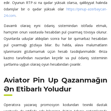
edir. Oyunun RTP-si nə qədər yüksək olarsa, qalibiyyət halında
ödənişlər bir o qədər yüksək olar
https://pinup-azerbaycan-
24.com
.
Davamlı olaraq eyni ödəniş sistemindən istifadə etmək,
həmçinin onun vasitəsilə hesabdan pul çıxarmaq tövsiyə olunur.
Oyunlarda uduşlar aldıqdan sonra hər bir qumarbaz hesabdan
pul çıxarmağı gözləyə bilər. Bu halda, əlavə məlumatların
işlənməsini gözləməmək üçün hesab təsdiqlənməlidir. Ərizə
kazino tərəfindən nəzərdən keçirilir və pul ödəniş sisteminin
şərtlərinə uyğun olaraq oyun hesabından çıxarılır.
Aviator Pin Up Qazanmağın
Ən Etibarlı Yoludur
Operatora yazaraq promosyon kodundan texniki dəstək