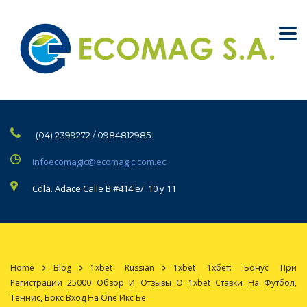
(04) 2399272 / 0984812985
infoecomagic@ecomagic.com.ec
Cdla. Adace Calle B #414 e/. 10 y 11
Home
Blog
1xbet Russian
1xbet 1хбет: Бонус При
Регистрации 25000 Обзор И Отзывы О 1xbet Ставки На Футбол,
Теннис, Бокс Вход На One Икс Бе