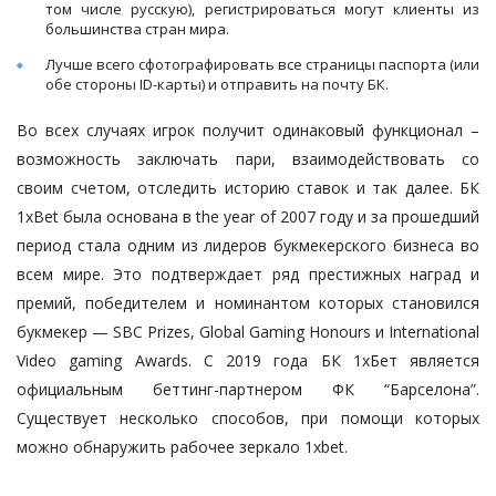
том числе русскую), регистрироваться могут клиенты из
большинства стран мира.
Лучше всего сфотографировать все страницы паспорта (или
обе стороны ID-карты) и отправить на почту БК.
Во всех случаях игрок получит одинаковый функционал –
возможность заключать пари, взаимодействовать со
своим счетом, отследить историю ставок и так далее. БК
1xBet была основана в the year of 2007 году и за прошедший
период стала одним из лидеров букмекерского бизнеса во
всем мире. Это подтверждает ряд престижных наград и
премий, победителем и номинантом которых становился
букмекер — SBC Prizes, Global Gaming Honours и International
Video gaming Awards. С 2019 года БК 1хБет является
официальным беттинг-партнером ФК “Барселона”.
Существует несколько способов, при помощи которых
можно обнаружить рабочее зеркало 1xbet.