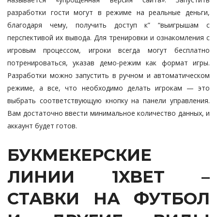
разработки гости могут в режиме на реальные деньги,
благодаря чему, получить доступ к” “выигрышам с
перспективой их вывода. Для тренировки и ознакомления с
игровым процессом, игроки всегда могут бесплатно
потренироваться, указав демо-режим как формат игры.
Разработки можно запустить в ручном и автоматическом
режиме, а все, что необходимо делать игрокам — это
выбрать соответствующую кнопку на панели управления.
Вам достаточно ввести минимальное количество данных, и
аккаунт будет готов.
БУКМЕКЕРСКИЕ
ЛИНИИ 1XBET –
СТАВКИ НА ФУТБОЛ