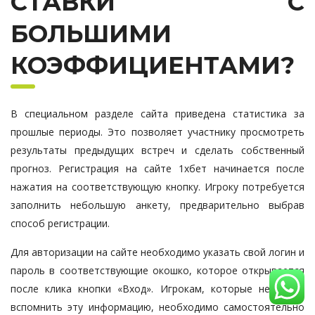
СТАВКИ С
БОЛЬШИМИ
КОЭФФИЦИЕНТАМИ?
В специальном разделе сайта приведена статистика за
прошлые периоды. Это позволяет участнику просмотреть
результаты предыдущих встреч и сделать собственный
прогноз. Регистрация на сайте 1хбет начинается после
нажатия на соответствующую кнопку. Игроку потребуется
заполнить небольшую анкету, предварительно выбрав
способ регистрации.
Для авторизации на сайте необходимо указать свой логин и
пароль в соответствующие окошко, которое открывается
после клика кнопки «Вход». Игрокам, которые не могут
вспомнить эту информацию, необходимо самостоятельно