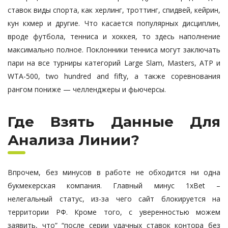
ставок виды спорта, как херлинг, троттинг, спидвей, кейрин,
кун кхмер и другие. Что касается популярных дисциплин,
вроде футбола, тенниса и хоккея, то здесь наполнение
максимально полное. Поклонники тенниса могут заключать
пари на все турниры категорий Large Slam, Masters, ATP и
WTA-500, two hundred and fifty, а также соревнования
рангом пониже — челленджеры и фьючерсы.
Где Взять Данные Для
Анализа Линии?
Впрочем, без минусов в работе не обходится ни одна
букмекерская компания. Главный минус 1xBet –
нелегальный статус, из-за чего сайт блокируется на
территории РФ. Кроме того, с уверенностью можем
заявить, что” “после серии удачных ставок контора без