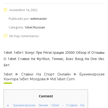
noviembre 14, 2022
Publicado por:
webmaster
Categoría:
1xbet Russian
No hay comentarios
1xbet 1хбет: Бонус При Регистрации 25000 Обзор И Отзывы
О 1xbet Ставки На Футбол, Теннис, Бокс Вход На One Икс
Бет
1xbet ᐉ Ставки На Спорт Онлайн ᐉ Букмекерская
Контора 1хбет Молдова ᐉ Md 1xbet Com
Content
Букмекерские Линии 1xbet – Ставки На