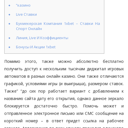
“казино
Live Ставки
Букмекерская Компания 1xbet – Ставки На
Спорт Онлайн
Линия, Live И Коэффициенты
Бонусы И Акции 1xbet
Помимо этого, также можно абсолютно бесплатно
получить доступ к нескольким тысячам диджитал игровых
автоматов в разных онлайн казино. Они также отличаются
графикой, условиями игры (и выигрыша), размером ставок.
Также” “до сих пор работает вариант с добавлением к
названию сайта дату его открытия, однако данное зеркало
блокируется достаточно быстро. Помочь может и
отправленное электронное письмо или СМС сообщение на
короткий номер – в ответ придет ссылка на рабочее