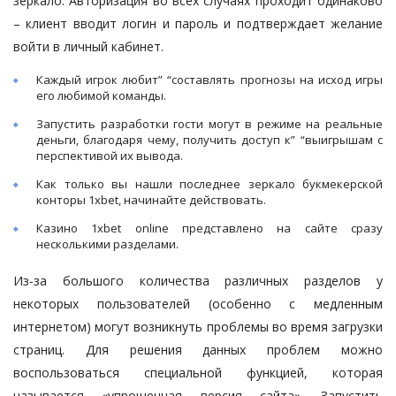
зеркало. Авторизация во всех случаях проходит одинаково
– клиент вводит логин и пароль и подтверждает желание
войти в личный кабинет.
Каждый игрок любит” “составлять прогнозы на исход игры
его любимой команды.
Запустить разработки гости могут в режиме на реальные
деньги, благодаря чему, получить доступ к” “выигрышам с
перспективой их вывода.
Как только вы нашли последнее зеркало букмекерской
конторы 1xbet, начинайте действовать.
Казино 1xbet online представлено на сайте сразу
несколькими разделами.
Из-за большого количества различных разделов у
некоторых пользователей (особенно с медленным
интернетом) могут возникнуть проблемы во время загрузки
страниц. Для решения данных проблем можно
воспользоваться специальной функцией, которая
называется «упрощенная версия сайта». Запустить