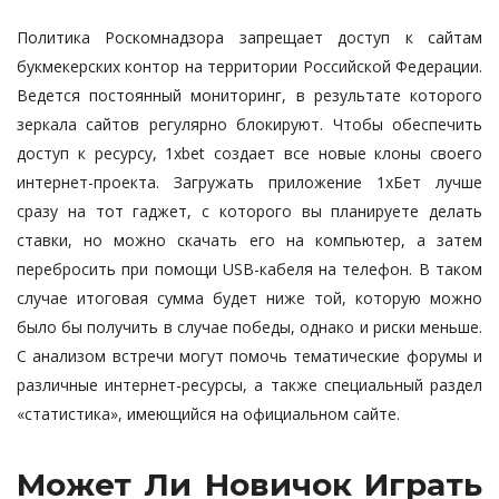
Политика Роскомнадзора запрещает доступ к сайтам
букмекерских контор на территории Российской Федерации.
Ведется постоянный мониторинг, в результате которого
зеркала сайтов регулярно блокируют. Чтобы обеспечить
доступ к ресурсу, 1xbet создает все новые клоны своего
интернет-проекта. Загружать приложение 1xБет лучше
сразу на тот гаджет, с которого вы планируете делать
ставки, но можно скачать его на компьютер, а затем
перебросить при помощи USB-кабеля на телефон. В таком
случае итоговая сумма будет ниже той, которую можно
было бы получить в случае победы, однако и риски меньше.
С анализом встречи могут помочь тематические форумы и
различные интернет-ресурсы, а также специальный раздел
«статистика», имеющийся на официальном сайте.
Может Ли Новичок Играть