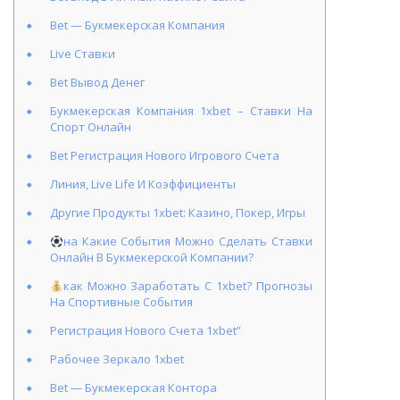
Bet — Букмекерская Компания
Live Ставки
Bet Вывод Денег
Букмекерская Компания 1xbet – Ставки На
Спорт Онлайн
Bet Регистрация Нового Игрового Счета
Линия, Live Life И Коэффициенты
Другие Продукты 1xbet: Казино, Покер, Игры
на Какие События Можно Сделать Ставки
Онлайн В Букмекерской Компании?
как Можно Заработать С 1xbet? Прогнозы
На Спортивные События
Регистрация Нового Счета 1xbet”
Рабочее Зеркало 1xbet
Bet — Букмекерская Контора