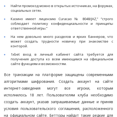
Найти промокод можно в открытых источниках, на форумах,
социальных сетях.
Казино имеет лицензию Curacao № 8048/JAZ,” “строго
соблюдает политику конфиденциальности и принципы
ответственной игры.”
На нем довольно много разделов и ярких баннеров, что
может создать трудности новичку при знакомстве с
конторой.
1xbet вход в личный кабинет сайта требуется для
получения доступа ко всем имеющимся на официальном
сайте функциям и возможностям.
Все транзакции на платформе защищены современными
алгоритмами шифрования. Создать аккаунт на сайте
интернет-заведения могут все игроки, которым
исполнилось 18 лет. Пользователям клуба необходимо
создать аккаунт, указав запрашиваемые данные и приняв
условия пользовательского соглашения, расположенного
на официальном сайте. Бетторы найдут такие редкие для