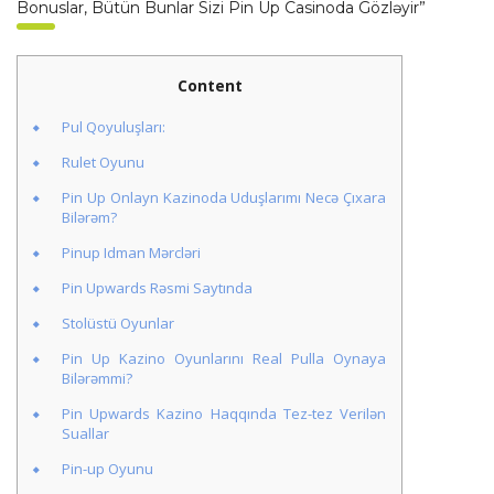
Bonuslar, Bütün Bunlar Sizi Pin Up Casinoda Gözləyir”
Content
Pul Qoyuluşları:
Rulet Oyunu
Pin Up Onlayn Kazinoda Uduşlarımı Necə Çıxara
Bilərəm?
Pinup Idman Mərcləri
Pin Upwards Rəsmi Saytında
Stolüstü Oyunlar
Pin Up Kazino Oyunlarını Real Pulla Oynaya
Bilərəmmi?
Pin Upwards Kazino Haqqında Tez-tez Verilən
Suallar
Pin-up Oyunu