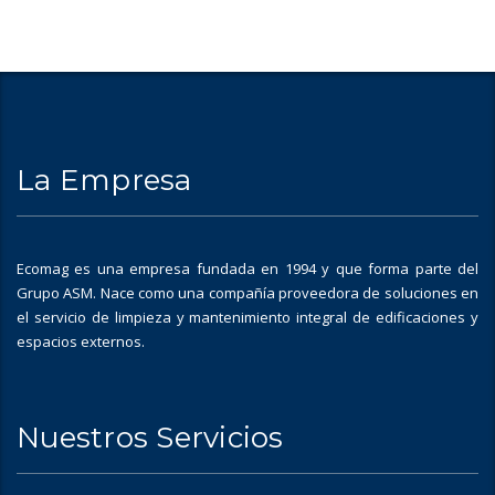
La Empresa
Ecomag es una empresa fundada en 1994 y que forma parte del
Grupo ASM. Nace como una compañía proveedora de soluciones en
el servicio de limpieza y mantenimiento integral de edificaciones y
espacios externos.
Nuestros Servicios