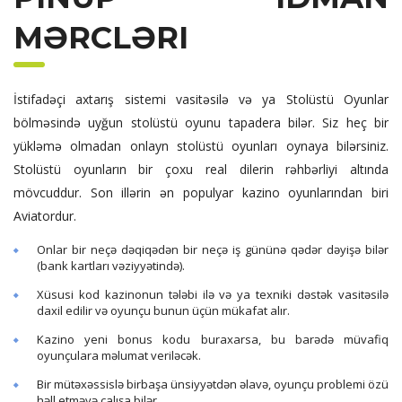
MƏRCLƏRI
İstifadəçi axtarış sistemi vasitəsilə və ya Stolüstü Oyunlar
bölməsində uyğun stolüstü oyunu tapadera bilər. Siz heç bir
yükləmə olmadan onlayn stolüstü oyunları oynaya bilərsiniz.
Stolüstü oyunların bir çoxu real dilerin rəhbərliyi altında
mövcuddur. Son illərin ən populyar kazino oyunlarından biri
Aviatordur.
Onlar bir neçə dəqiqədən bir neçə iş gününə qədər dəyişə bilər
(bank kartları vəziyyətində).
Xüsusi kod kazinonun tələbi ilə və ya texniki dəstək vasitəsilə
daxil edilir və oyunçu bunun üçün mükafat alır.
Kazino yeni bonus kodu buraxarsa, bu barədə müvafiq
oyunçulara məlumat veriləcək.
Bir mütəxəssislə birbaşa ünsiyyətdən əlavə, oyunçu problemi özü
həll etməyə çalışa bilər.