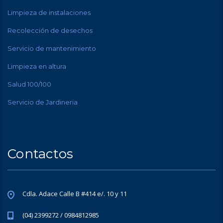
Limpieza de instalaciones
Recolección de desechos
Servicio de mantenimiento
Limpieza en altura
Salud 100/100
Servicio de Jardineria
Contactos
Cdla. Adace Calle B #414 e/. 10 y 11
(04) 2399272 / 0984812985