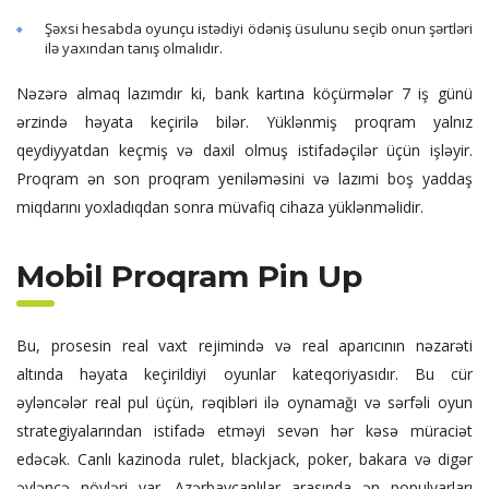
Şəxsi hesabda oyunçu istədiyi ödəniş üsulunu seçib onun şərtləri
ilə yaxından tanış olmalıdır.
Nəzərə almaq lazımdır ki, bank kartına köçürmələr 7 iş günü
ərzində həyata keçirilə bilər. Yüklənmiş proqram yalnız
qeydiyyatdan keçmiş və daxil olmuş istifadəçilər üçün işləyir.
Proqram ən son proqram yeniləməsini və lazımi boş yaddaş
miqdarını yoxladıqdan sonra müvafiq cihaza yüklənməlidir.
Mobil Proqram Pin Up
Bu, prosesin real vaxt rejimində və real aparıcının nəzarəti
altında həyata keçirildiyi oyunlar kateqoriyasıdır. Bu cür
əyləncələr real pul üçün, rəqibləri ilə oynamağı və sərfəli oyun
strategiyalarından istifadə etməyi sevən hər kəsə müraciət
edəcək. Canlı kazinoda rulet, blackjack, poker, bakara və digər
əyləncə növləri var. Azərbaycanlılar arasında ən populyarları