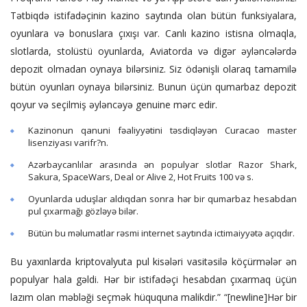
Tətbiqdə istifadəçinin kazino saytında olan bütün funksiyalara,
oyunlara və bonuslara çıxışı var. Canlı kazino istisna olmaqla,
slotlarda, stolüstü oyunlarda, Aviatorda və digər əyləncələrdə
depozit olmadan oynaya bilərsiniz. Siz ödənişli olaraq tamamilə
bütün oyunları oynaya bilərsiniz. Bunun üçün qumarbaz depozit
qoyur və seçilmiş əyləncəyə genuine mərc edir.
Kazinonun qanuni fəaliyyətini təsdiqləyən Curacao master
lisenziyası varifr?n.
Azərbaycanlılar arasında ən populyar slotlar Razor Shark,
Sakura, SpaceWars, Deal or Alive 2, Hot Fruits 100 və s.
Oyunlarda uduşlar aldıqdan sonra hər bir qumarbaz hesabdan
pul çıxarmağı gözləyə bilər.
Bütün bu məlumatlar rəsmi internet saytında ictimaiyyətə açıqdır.
Bu yaxınlarda kriptovalyuta pul kisələri vasitəsilə köçürmələr ən
populyar hala gəldi. Hər bir istifadəçi hesabdan çıxarmaq üçün
lazım olan məbləği seçmək hüququna malikdir.” “[newline]Hər bir