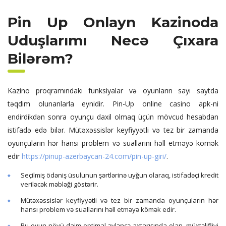
Pin Up Onlayn Kazinoda
Uduşlarımı Necə Çıxara
Bilərəm?
Kazino proqramındakı funksiyalar və oyunların sayı saytda
təqdim olunanlarla eynidir. Pin-Up online casino apk-ni
endirdikdən sonra oyunçu daxil olmaq üçün mövcud hesabdan
istifadə edə bilər. Mütəxəssislər keyfiyyətli və tez bir zamanda
oyunçuların hər hansı problem və suallarını həll etməyə kömək
edir
https://pinup-azerbaycan-24.com/pin-up-giri/
.
Seçilmiş ödəniş üsulunun şərtlərinə uyğun olaraq, istifadəçi kredit
veriləcək məbləği göstərir.
Mütəxəssislər keyfiyyətli və tez bir zamanda oyunçuların hər
hansı problem və suallarını həll etməyə kömək edir.
Bu oyun növü daim optimal əyləncə axtarışında olan, müxtəlifliyi