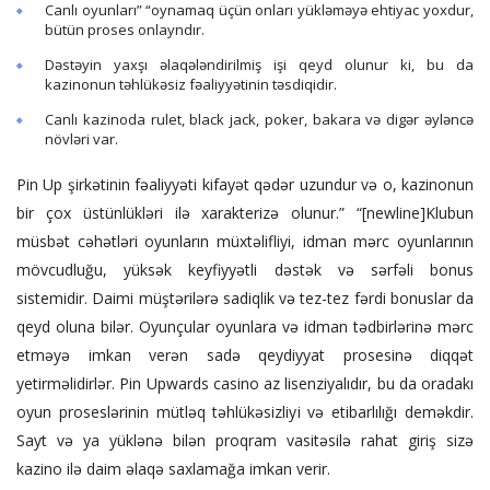
Canlı oyunları” “oynamaq üçün onları yükləməyə ehtiyac yoxdur,
bütün proses onlayndır.
Dəstəyin yaxşı əlaqələndirilmiş işi qeyd olunur ki, bu da
kazinonun təhlükəsiz fəaliyyətinin təsdiqidir.
Canlı kazinoda rulet, black jack, poker, bakara və digər əyləncə
növləri var.
Pin Up şirkətinin fəaliyyəti kifayət qədər uzundur və o, kazinonun
bir çox üstünlükləri ilə xarakterizə olunur.” “[newline]Klubun
müsbət cəhətləri oyunların müxtəlifliyi, idman mərc oyunlarının
mövcudluğu, yüksək keyfiyyətli dəstək və sərfəli bonus
sistemidir. Daimi müştərilərə sadiqlik və tez-tez fərdi bonuslar da
qeyd oluna bilər. Oyunçular oyunlara və idman tədbirlərinə mərc
etməyə imkan verən sadə qeydiyyat prosesinə diqqət
yetirməlidirlər. Pin Upwards casino az lisenziyalıdır, bu da oradakı
oyun proseslərinin mütləq təhlükəsizliyi və etibarlılığı deməkdir.
Sayt və ya yüklənə bilən proqram vasitəsilə rahat giriş sizə
kazino ilə daim əlaqə saxlamağa imkan verir.