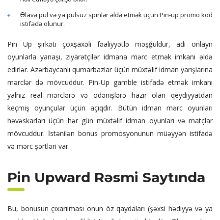
Əlavə pul və ya pulsuz spinlər əldə etmək üçün Pin-up promo kod
istifadə olunur.
Pin Up şirkəti çoxşaxəli fəaliyyətlə məşğuldur, adi onlayn
oyunlarla yanaşı, ziyarətçilər idmana mərc etmək imkanı əldə
edirlər. Azərbaycanlı qumarbazlar üçün müxtəlif idman yarışlarına
mərclər də mövcuddur. Pin-Up gamble istifadə etmək imkanı
yalnız real mərclərə və ödənişlərə hazır olan qeydiyyatdan
keçmiş oyunçular üçün açıqdır. Bütün idman mərc oyunları
həvəskarları üçün hər gün müxtəlif idman oyunları və matçlar
mövcuddur. İstənilən bonus promosyonunun müəyyən istifadə
və mərc şərtləri var.
Pin Upward Rəsmi Saytında
Bu, bonusun çıxarılması onun öz qaydaları (şəxsi hədiyyə və ya