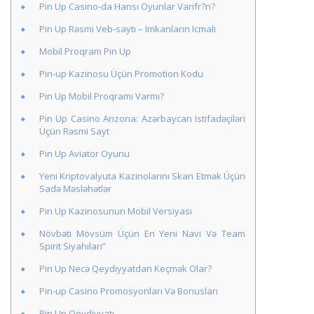
Pin Up Casino-da Hansı Oyunlar Varifr?n?
Pin Up Rəsmi Veb-saytı – Imkanların Icmalı
Mobil Proqram Pin Up
Pin-up Kazinosu Üçün Promotion Kodu
Pin Up Mobil Proqramı Varmı?
Pin Up Casino Arizona: Azərbaycan Istifadəçiləri
Üçün Rəsmi Sayt
Pin Up Aviator Oyunu
Yeni Kriptovalyuta Kazinolarını Skan Etmək Üçün
Sadə Məsləhətlər
Pin Up Kazinosunun Mobil Versiyası
Növbəti Mövsüm Üçün En Yeni Navi Və Team
Spirit Siyahıları”
Pin Up Necə Qeydiyyatdan Keçmək Olar?
Pin-up Casino Promosyonları Və Bonusları
Pin Up Qeydiyyatı