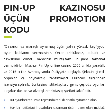
PIN-UP KAZINOSU
ÜÇÜN PROMOTION
KODU
“Qazanclı və maraqlı oynamaq üçün yalnız yüksək keyfiyyətli
oyun klublarını seçməlisiniz. Onlar təhlükəsiz, etibarlı və
funksional olmalı, həmçinin müntəzəm uduşlara zəmanət
verməlidirlər. Məşhur Pin-Up online casino 2006-cı ildə yaradılıb
və 2016-cı ildə Azərbaycanda fəaliyyətə başlayıb. Şirkətin işi milli
orqanlar və beynəlxalq tənzimləyici Curacao tərəfindən
lisenziyalaşdırılıb. Bu kazino istifadəçilərə geniş çeşiddə oyunlar,
peşəkar dəstək və əlverişli əməkdaşlıq şərtləri təklif edir.
Bu oyunları real vaxt rejimində real dilerlərlə oynamaq olar.
Hər bir istifadəçi hesabdan çıxarmaq üçün lazım olan məbləği