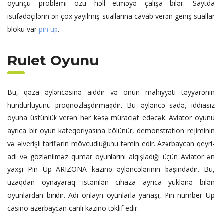
oyunçu problemi özü həll etməyə çalışa bilər. Saytda
istifadəçilərin ən çox yayılmış suallarına cavab verən geniş suallar
bloku var
pin up
.
Rulet Oyunu
Bu, qəza əyləncəsinə aiddir və onun mahiyyəti təyyarənin
hündürlüyünü proqnozlaşdırmaqdır. Bu əyləncə sadə, iddiasız
oyuna üstünlük verən hər kəsə müraciət edəcək. Aviator oyunu
ayrıca bir oyun kateqoriyasına bölünür, demonstration rejiminin
və əlverişli tariflərin mövcudluğunu təmin edir. Azərbaycan qeyri-
adi və gözlənilməz qumar oyunlarını alqışladığı üçün Aviator ən
yaxşı Pin Up ARIZONA kazino əyləncələrinin başındadır. Bu,
uzaqdan oynayaraq istənilən cihaza ayrıca yüklənə bilən
oyunlardan biridir. Adi onlayn oyunlarla yanaşı, Pin number Up
casino azerbaycan canlı kazino təklif edir.