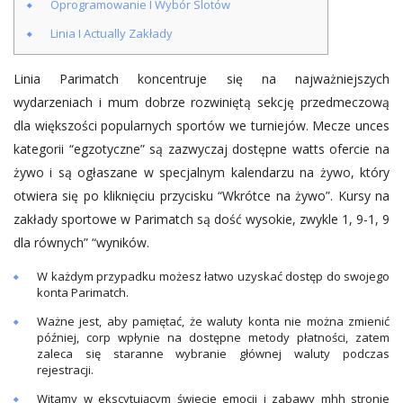
Oprogramowanie I Wybór Slotów
Linia I Actually Zakłady
Linia Parimatch koncentruje się na najważniejszych
wydarzeniach i mum dobrze rozwiniętą sekcję przedmeczową
dla większości popularnych sportów we turniejów. Mecze unces
kategorii “egzotyczne” są zazwyczaj dostępne watts ofercie na
żywo i są ogłaszane w specjalnym kalendarzu na żywo, który
otwiera się po kliknięciu przycisku “Wkrótce na żywo”. Kursy na
zakłady sportowe w Parimatch są dość wysokie, zwykle 1, 9-1, 9
dla równych” “wyników.
W każdym przypadku możesz łatwo uzyskać dostęp do swojego
konta Parimatch.
Ważne jest, aby pamiętać, że waluty konta nie można zmienić
później, corp wpłynie na dostępne metody płatności, zatem
zaleca się staranne wybranie głównej waluty podczas
rejestracji.
Witamy w ekscytującym świecie emocji i zabawy mhh stronie