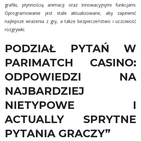
grafiki, płynnością animacji oraz innowacyjnymi funkcjami.
Oprogramowanie jest stale aktualizowane, aby zapewnić
najlepsze wrażenia z gry, a także bezpieczeństwo i uczciwość
rozgrywki.
PODZIAŁ PYTAŃ W
PARIMATCH CASINO:
ODPOWIEDZI NA
NAJBARDZIEJ
NIETYPOWE I
ACTUALLY SPRYTNE
PYTANIA GRACZY”