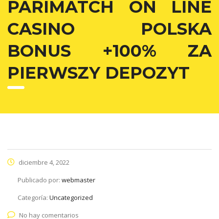
PARIMATCH ON LINE
CASINO POLSKA
BONUS +100% ZA
PIERWSZY DEPOZYT
diciembre 4, 2022
Publicado por:
webmaster
Categoría:
Uncategorized
No hay comentarios