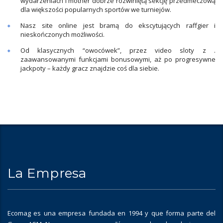
wydarzeniach i mother dobrze rozwiniętą sekcję przedmeczową
dla większości popularnych sportów we turniejów.
Nasz site online jest bramą do ekscytujących raffgier i
nieskończonych możliwości.
Od klasycznych “owocówek”, przez video sloty z .
zaawansowanymi funkcjami bonusowymi, aż po progresywne
jackpoty – każdy gracz znajdzie coś dla siebie.
La Empresa
Ecomag es una empresa fundada en 1994 y que forma parte del