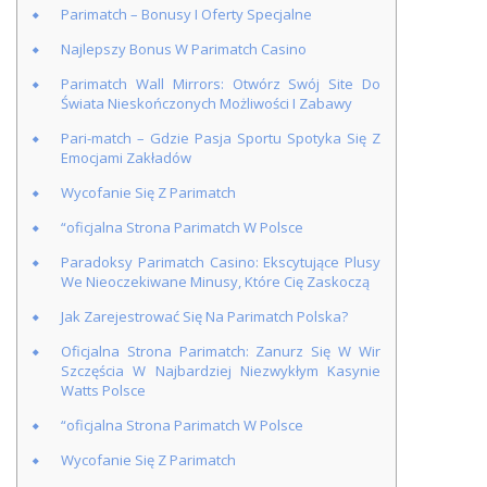
Parimatch – Bonusy I Oferty Specjalne
Najlepszy Bonus W Parimatch Casino
Parimatch Wall Mirrors: Otwórz Swój Site Do
Świata Nieskończonych Możliwości I Zabawy
Pari-match – Gdzie Pasja Sportu Spotyka Się Z
Emocjami Zakładów
Wycofanie Się Z Parimatch
“oficjalna Strona Parimatch W Polsce
Paradoksy Parimatch Casino: Ekscytujące Plusy
We Nieoczekiwane Minusy, Które Cię Zaskoczą
Jak Zarejestrować Się Na Parimatch Polska?
Oficjalna Strona Parimatch: Zanurz Się W Wir
Szczęścia W Najbardziej Niezwykłym Kasynie
Watts Polsce
“oficjalna Strona Parimatch W Polsce
Wycofanie Się Z Parimatch