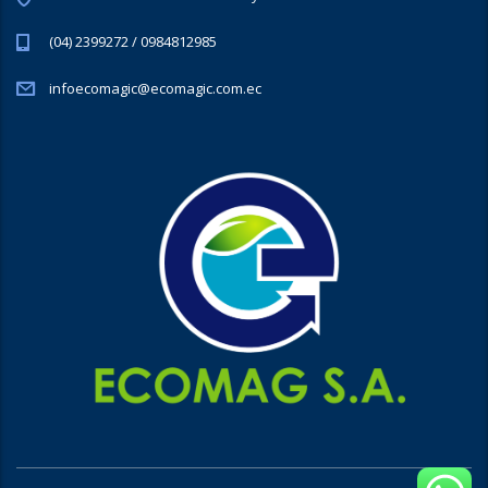
(04) 2399272 / 0984812985
infoecomagic@ecomagic.com.ec