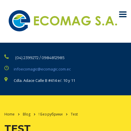
(04) 2399272 / 0984812985
infoecomagic@ecomagic.com.ec
Cdla. Adace Calle B #414 e/. 10 y 11
Home
Blog
! Без рубрики
Test
TEST