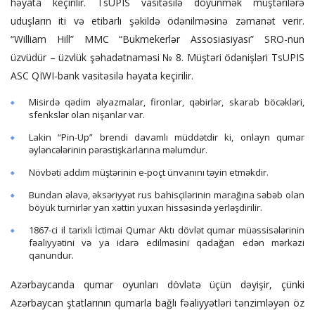
həyata keçirilir. TsUPIS vasitəsilə döyünmək müştərilərə
uduşların iti və etibarlı şəkildə ödənilməsinə zəmanət verir.
“William Hill” MMC “Bukmekerlər Assosiasiyası” SRO-nun
üzvüdür – üzvlük şəhadətnaməsi № 8. Müştəri ödənişləri TsUPIS
ASC QIWI-bank vasitəsilə həyata keçirilir.
Misirdə qədim əlyazmalar, fironlar, qəbirlər, skarab böcəkləri,
sfenkslər olan nişanlar var.
Lakin “Pin-Up” brendi davamlı müddətdir ki, onlayn qumar
əyləncələrinin pərəstişkarlarına məlumdur.
Növbəti addım müştərinin e-poçt ünvanını təyin etməkdir.
Bundan əlavə, əksəriyyət rus bahisçilərinin marağına səbəb olan
böyük turnirlər yan xəttin yuxarı hissəsində yerləşdirilir.
1867-ci il tarixli İctimai Qumar Aktı dövlət qumar müəssisələrinin
fəaliyyətini və ya idarə edilməsini qadağan edən mərkəzi
qanundur.
Azərbaycanda qumar oyunları dövlətə üçün dəyişir, çünki
Azərbaycan ştatlarının qumarla bağlı fəaliyyətləri tənzimləyən öz