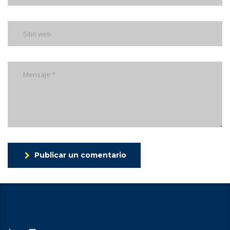
Publicar un comentario