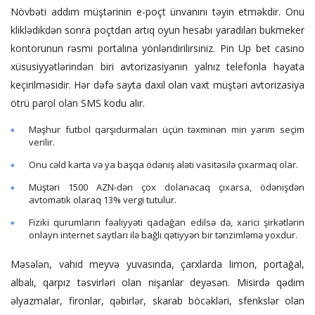
Növbəti addım müştərinin e-poçt ünvanını təyin etməkdir. Onu
kliklədikdən sonra poçtdan artıq oyun hesabı yaradılan bukmeker
kontorunun rəsmi portalına yönləndirilirsiniz. Pin Up bet casino
xüsusiyyətlərindən biri avtorizasiyanın yalnız telefonla həyata
keçirilməsidir. Hər dəfə sayta daxil olan vaxt müştəri avtorizasiya
ötrü parol olan SMS kodu alır.
Məşhur futbol qarşıdurmaları üçün təxminən min yarım seçim
verilir.
Onu cəld karta və ya başqa ödəniş aləti vasitəsilə çıxarmaq olar.
Müştəri 1500 AZN-dən çox dolanacaq çıxarsa, ödənişdən
avtomatik olaraq 13% vergi tutulur.
Fiziki qurumların fəaliyyəti qadağan edilsə də, xarici şirkətlərin
onlayn internet saytları ilə bağlı qətiyyən bir tənzimləmə yoxdur.
Məsələn, vahid meyvə yuvasında, çarxlarda limon, portağal,
albalı, qarpız təsvirləri olan nişanlar deyəsən. Misirdə qədim
əlyazmalar, fironlar, qəbirlər, skarab böcəkləri, sfenkslər olan