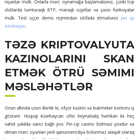
nişanlar mülk. Onlarla mərc oynamağa başlamalısınız, çünki top
slotlarda təmtəraqlı RTP, maraqlı süjetlər və şəxsi funksiyalar
mülk. Test üçün demo rejimindən istifadə etməlisiniz
pin up
azerbaijan
.
TƏZƏ KRIPTOVALYUTA
KAZINOLARINI SKAN
ETMƏK ÖTRÜ SƏMIMI
MƏSLƏHƏTLƏR
Onun altında uzun illərdir ki, ofşor kazino və bukmeker kontoru iş
göstərir. Hüquqi Azərbaycan ofisi beynəlxalq həmkarı ilə heç
vahid şəkildə xarici bağlı yox. Pin-Up casino bölməsi yoxdur və
idman mərc oyunları yerli qanunvericiliyə bölünməz əlaqəli olaraq