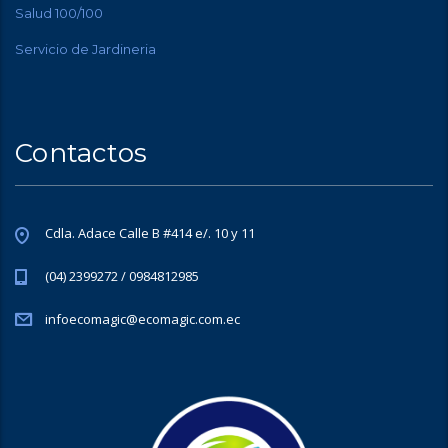
Salud 100/100
Servicio de Jardineria
Contactos
Cdla. Adace Calle B #414 e/. 10 y 11
(04) 2399272 / 0984812985
infoecomagic@ecomagic.com.ec