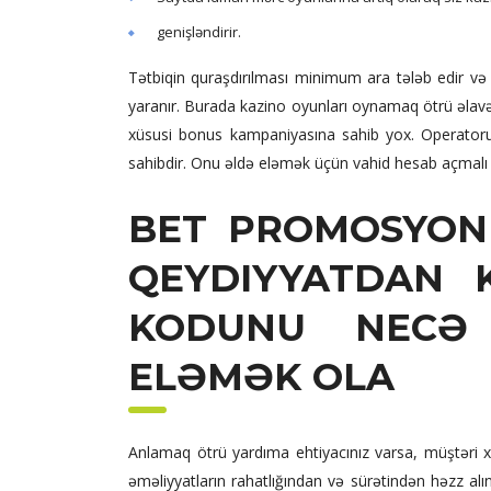
genişləndirir.
Tətbiqin quraşdırılması minimum ara tələb edir 
yaranır. Burada kazino oyunları oynamaq ötrü əlavə
xüsusi bonus kampaniyasına sahib yox. Operatoru
sahibdir. Onu əldə eləmək üçün vahid hesab açmalı v
BET PROMOSYON
QEYDIYYATDAN 
KODUNU NECƏ 
ELƏMƏK OLA
Anlamaq ötrü yardıma ehtiyacınız varsa, müştəri xi
əməliyyatların rahatlığından və sürətindən həzz al