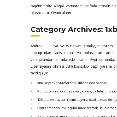
təqdim etdiyi əlaqəli variantdan istifadə etməlisin
olaraq qalır. Oyunçuların
Category Archives: 1x
Android, iOS və ya Windows əməliyyat sistemi” 
qabaqcadan tanış olmalı və onlara tam əməl O
versiyasından istifadə edə bilərlər. Eyni zamanda,
Lisenziyanın olması təhlükəsizliklə bağlı yarana 
təsdiqləyir.
kimi kriptovalyutalardan istifadə edə bilərlər.
Kompüterinizi qurmağa və ya var-yox telefonunuz
1Xbet azerbaycan rəsmi saytına daxil olmaq ötrü ya
Eyni zamanda, oyunçular mərc əritmək üçün prosedu
Saytda idman mərc oyunlarına artıq olaraq siz kazin