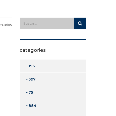
ntarios
categories
– 196
– 397
– 75
– 884