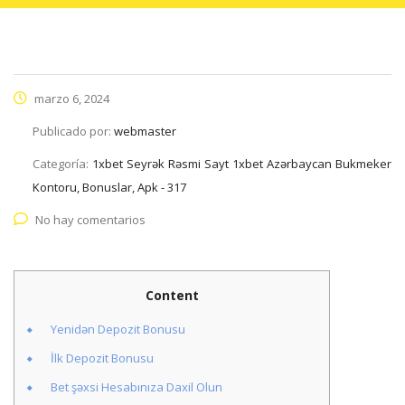
marzo 6, 2024
Publicado por:
webmaster
Categoría:
1xbet Seyrək Rəsmi Sayt 1xbet Azərbaycan Bukmeker
Kontoru, Bonuslar, Apk - 317
No hay comentarios
Content
Yenidən Depozit Bonusu
İlk Depozit Bonusu
Bet şəxsi Hesabınıza Daxil Olun