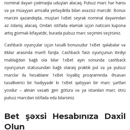
nominal dəyəri çıxılmaqla uduşları alacaq. Pulsuz mərc hər hansı
və ya müəyyən əmsalla yerləşdirilə bilən əvəzsiz mərcdir. Bonus
mərcini qazandıqda, müştəri 1xBet seyrək nominal dəyərindən
az ödəniş alacaq. Ondan istifadə eləmək üçün nəticəni kupona
artıq görmək kifayətdir, burada pulsuz mərc seçimini seçirsiniz.
Cashback oyunçular üçün təsəlli bonusudur 1xBet qələbələr və
itkilər arasında mənfi fərqlə. Cashback faizi oyunçunun itirdiyi
məbləğdən bağlı ola bilər 1xBet ayın sonunda cashback
oyunçunun statusundan bağlı olaraq praktik pul və ya pulsuz
mərclər ilə hesablanır 1xBet loyallıq proqramında. Əsasən
təsəlliverici bir hədiyyədir ki 1xBet qətiyyən bir mərc şərtləri
yoxdur – alınan vəsaiti geri götürə və ya istənilən mərc ötrü
pulsuz mərcdən istifadə edə bilərsiniz.
Bet şəxsi Hesabınıza Daxil
Olun