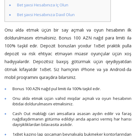
Bet şəxsi Hesabınıza Iç Olun
Bet şəxsi Hesabınıza Daxil Olun
Onu əldə etmək üçün bir say açmalı və oyun hesabının ilk
doldurulmasını etməlisiniz. Bonus 100 AZN nağd para limiti ilə
100% təşkil edir. Depozit bonusları yoxdur 1xBet praktik pulla
depozit və risk ehtiyac etməyən müasir oyunçular üçün xoş
hədiyyələrdir. Depozitsiz bəxşiş götürmək üçün qeydiyyatdan
ötmək kifayətdir 1xBet. Siz həmçinin iPhone və ya Android-də
mobil proqramını quraşdıra bilərsiniz.
Bonus 100 AZN nağd pul limiti ilə 100% təşkil edir.
Onu əldə etmək üçün vahid miqdar açmalı və oyun hesabının
ibtidai doldurulmasını etməlisiniz.
Cash Out məbləği cari əmsallara əsasən aydın edilir və faraş
nağdlaşdırmanın götürmə edildiyi anda aparici vermiş hər hansı
dəyişikliklərdən bilavasitə asılıdır.
1xBet kazino lap qocaman beynəlxalq bukmeker kontorlarından