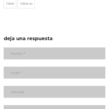
1xbet
1xbet az
deja una respuesta