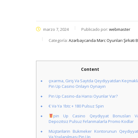
marzo 7, 2024
Publicado por:
webmaster
Categoría:
Azərbaycanda Mərc Oyunları Şirkəti Ba
Content
çıxarma, Giriş Və Saytda Qeydiyyatdan Keçməkl
Pin Up Casino Onlayn Oynayın
Pin Up Casino-da Hansı Oyunlar Var?
€ Və Ya 1btc + 180 Pulsuz Spin
pin Up Casino Qeydiyyat Bonusları V
Depozitsiz Pulsuz Fırlanmalarla Promo Kodlar
Müştərilərin Bukmeker Kontorunun Qeydiyyat
Və Yoxlanılması Pin Up