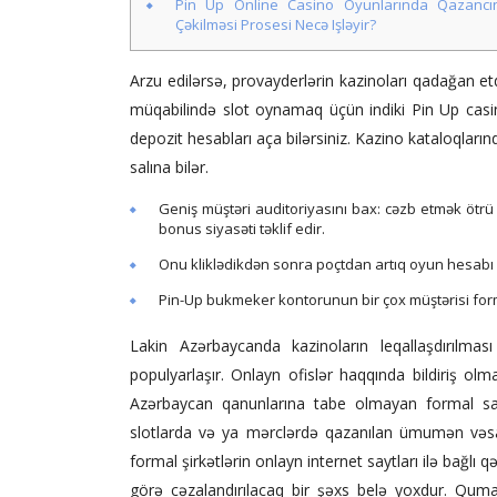
Pin Up Online Casino Oyunlarında Qazancı
Çəkilməsi Prosesi Necə Işləyir?
Arzu edilərsə, provayderlərin kazinoları qadağan 
müqabilində slot oynamaq üçün indiki Pin Up casin
depozit hesabları aça bilərsiniz. Kazino kataloqlar
salına bilər.
Geniş müştəri auditoriyasını bax: cəzb etmək ötrü
bonus siyasəti təklif edir.
Onu kliklədikdən sonra poçtdan artıq oyun hesabı 
Pin-Up bukmeker kontorunun bir çox müştərisi forma
Lakin Azərbaycanda kazinoların leqallaşdırılmas
populyarlaşır. Onlayn ofislər haqqında bildiriş 
Azərbaycan qanunlarına tabe olmayan formal sayt
slotlarda və ya mərclərdə qazanılan ümumən vəsait
formal şirkətlərin onlayn internet saytları ilə bağ
görə cəzalandırılacaq bir şəxs belə yoxdur. Quma