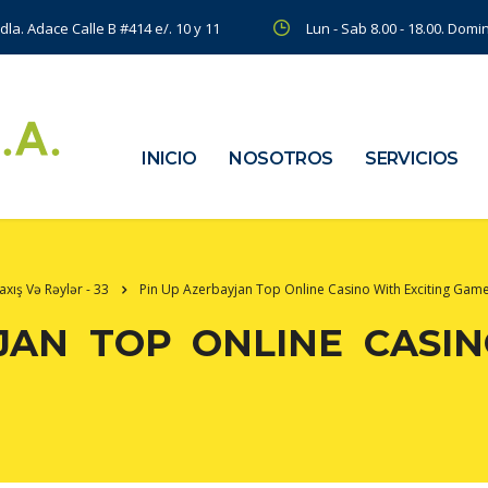
dla. Adace Calle B #414 e/. 10 y 11
Lun - Sab 8.00 - 18.00. Dom
INICIO
NOSOTROS
SERVICIOS
xış Və Rəylər - 33
Pin Up Azerbayjan Top Online Casino With Exciting Game
JAN TOP ONLINE CASIN