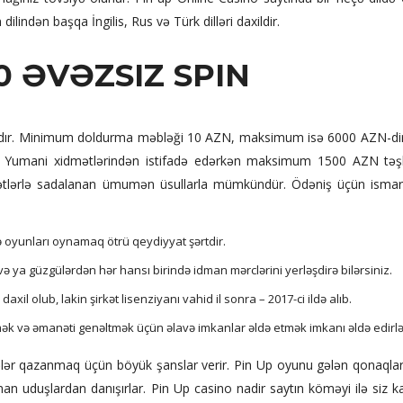
dilindən başqa İngilis, Rus və Türk dilləri daxildir.
80 ƏVƏZSIZ SPIN
aldır. Minimum doldurma məbləği 10 AZN, maksimum isə 6000 AZN-dir
Yumani xidmətlərindən istifadə edərkən maksimum 1500 AZN təşki
lərlə sadalanan ümumən üsullarla mümkündür. Ödəniş üçün ismari
 oyunları oynamaq ötrü qeydiyyat şərtdir.
və ya güzgülərdən hər hansı birində idman mərclərini yerləşdirə bilərsiniz.
il olub, lakin şirkət lisenziyanı vahid il sonra – 2017-ci ildə alıb.
ək və əmanəti genəltmək üçün əlavə imkanlar əldə etmək imkanı əldə edirlə
lər qazanmaq üçün böyük şanslar verir. Pin Up oyunu gələn qonaqla
man uduşlardan danışırlar. Pin Up casino nadir saytın köməyi ilə siz 