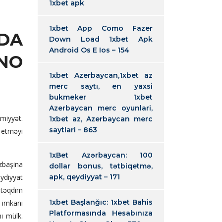
1xbet apk
1xbet App Como Fazer
DA
Down Load 1xbet Apk
Android Os E Ios – 154
NO
1xbet Azerbaycan,1xbet az
merc saytı, en yaxsi
bukmeker 1xbet
Azerbaycan merc oyunlari,
miyyət.
1xbet az, Azerbaycan merc
saytlari – 863
 etməyi
1xBet Azərbaycan: 100
zbaşina
dollar bonus, tətbiqetmə,
ydiyyat
apk, qeydiyyat – 171
 təqdim
1xbet Başlanğıc: 1xbet Bahis
 imkanı
Platformasında Hesabınıza
nı mülk.