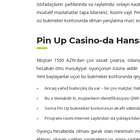
İstifadəçilərin şərhlərində və rəylərində onlayn k
müxtəlif məsləhətlər tapa bilərsiniz. Rəsmi sayt Pi
siz bukmeker kontorunda idman yarışlarına mərc edə
Pin Up Casino-da Hans
Müştəri 1500 AZN-dən çox vəsait çıxarsa, ödəni
hesabatı ötrü məsuliyyət oyunçunun özünə aiddir. S
Yeni başlayanlar üçün bu bukmeker kontorunda qey
Ancaq vahid biabırçılıq da var – bir çox matçlar, hə
Bu o deməkdir ki, müştərilərin identifikasiyası QIWI
Sonra Pin Up bukmeker kontorunun ətraflı xəttində 
Proqramı rəsmi internet saytından da yükləyə bilər
Oyunçu hesabında olması gərək olan minimum məbl
ehtiyac olunan şərtləri oxumağınız və əlaqə saxlam