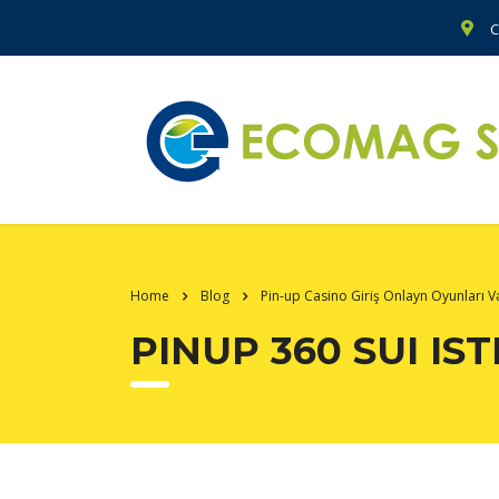
C
Home
Blog
Pin-up Casino Giriş Onlayn Oyunları Və
PINUP 360 SUI I