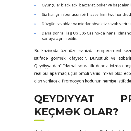
Oyunçular blackjack, baccarat, poker və başqaları 
Siz həmçinin bonusun bir hissəsi kimi two hundred f
Düzgün cavablar nə miqdar obyektiv cavab verirsə,
Daha sonra Flag Up 306 Casino-da hansı idmançıla
xanaya aşırım edilir.
Bu kazinoda özünüzü evinizdə temperament sezmə
istifadə görmək kifayətdir. Dürüstlük və etiba
Qeydiyyatdan” “dərhal sonra ilk depozitinizdə qa
real pul aparmaq üçün əməli vahid imkan əldə edə
elan veriləcək. Promosyon kodunun həmişə istifadə müd
QEYDIYYAT P
KEÇMƏK OLAR?