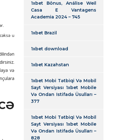
1xbet Bônus, Análise Weil
Casa E Vantagens
Academia 2024 – 745
r.
1xbet Brazil
əcəksə u
1xbet download
ilindən
rsiniz.
1xbet Kazahstan
laya və
nçulara
1xbet Mobi Tətbiqi Və Mobil
Sayt Versiyası 1xbet Mobile
Və Ondan Istifadə Üsulları –
377
CƏ
1xbet Mobi Tətbiqi Və Mobil
Sayt Versiyası 1xbet Mobile
Və Ondan Istifadə Üsulları –
828