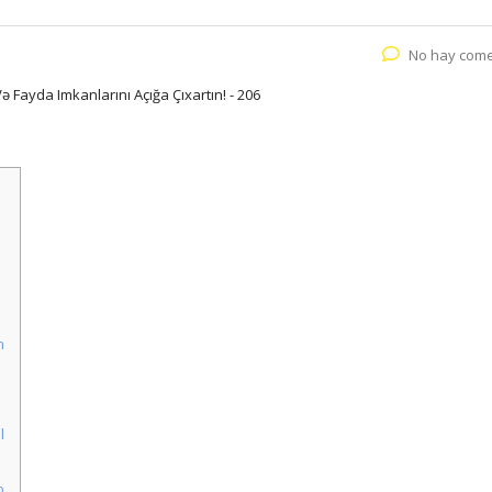
No hay come
ə Fayda Imkanlarını Açığa Çıxartın! - 206
n
l
o