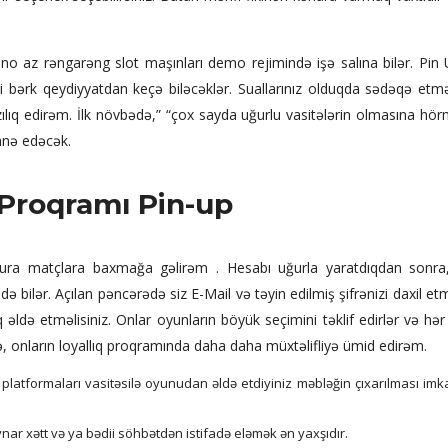
no az rəngarəng slot maşınları demo rejimində işə salına bilər. Pin
i bərk qeydiyyatdan keçə biləcəklər. Suallarınız olduqda sədəqə etm
q edirəm. İlk növbədə,” “çox sayda uğurlu vasitələrin olmasına hörmə
ianə edəcək.
 Proqramı Pin-up
ra matçlara baxmağa gəlirəm . Hesabı uğurla yaratdıqdan sonra
ilər. Açılan pəncərədə siz E-Mail və təyin edilmiş şifrənizi daxil etm
əldə etməlisiniz. Onlar oyunların böyük seçimini təklif edirlər və hə
, onların loyallıq proqramında daha daha müxtəlifliyə ümid edirəm.
platformaları vasitəsilə oyunudan əldə etdiyiniz məbləğin çıxarılması imk
nar xətt və ya bədii söhbətdən istifadə eləmək ən yaxşıdır.