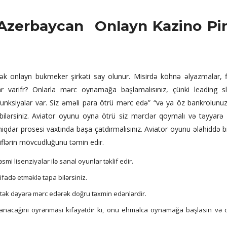
Azerbaycan ️ Onlayn Kazino Pi
ək onlayn bukmeker şirkəti say olunur. Misirdə köhnə əlyazmalar, fi
lar varifr? Onlarla mərc oynamağa başlamalısınız, çünki leading sl
funksiyalar var. Siz əməli para ötrü mərc edə” “və ya öz bankrolunuz
lərsiniz. Aviator oyunu oyna ötrü siz mərclər qoymalı və təyyarə
ar prosesi vaxtında başa çatdırmalısınız. Aviator oyunu əlahiddə bi
ariflərin mövcudluğunu təmin edir.
 lisenziyalar ilə sanal oyunlar təklif edir.
fadə etməklə tapa bilərsiniz.
 tək dəyərə mərc edərək doğru təxmin edənlərdir.
cağını öyrənməsi kifayətdir ki, onu ehmalca oynamağa başlasın və q