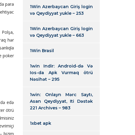
da para
1Win Azerbaycan Giriş login
ehtiyac
və Qeydiyyat yukle – 253
1Win Azerbaycan Giriş login
 Polşa,
və Qeydiyyat yukle – 663
raq hər
sanlıqla
1Win Brasil
ne poker
1win Indir: Android-də Və
Ios-da Apk Vurmaq ötrü
Nəsihət – 295
1win: Onlayn Mərc Saytı,
Asan Qeydiyyat, Iti Dəstək
adə edə
221 Archives – 983
zer ötrü
misiniz
1xbet apk
vrimiçi
 – bizim